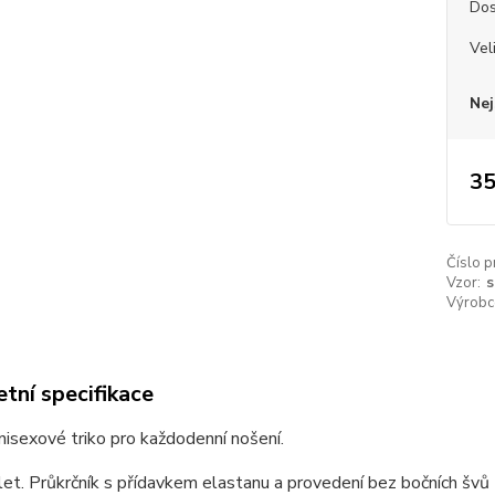
Dos
Vel
Nej
35
Číslo p
Vzor:
s
Výrobc
tní specifikace
unisexové triko pro každodenní nošení.
et. Průkrčník s přídavkem elastanu a provedení bez bočních švů z