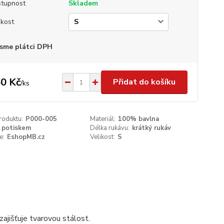
tupnost
Skladem
ikost
sme plátci DPH
0 Kč
Přidat do košíku
/
ks
roduktu:
P000-005
Materiál:
100% bavlna
 potiskem
Délka rukávu:
krátký rukáv
e:
EshopMB.cz
Velikost:
S
ajišťuje tvarovou stálost.