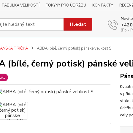
TABULKA VELIKOSTÍ
POKYNY PRO ÚDRŽBU
KONTAKTY
RECEN
Nevíte
Hledat
+420
(Po - P
PÁNSKÁ TRIČKA
ABBA (bílé, černý potisk) pánské velikost S
 (bílé, černý potisk) pánské vel
Páns
ukt
Kvalitn
s příd
stálos
údržbu
celý p