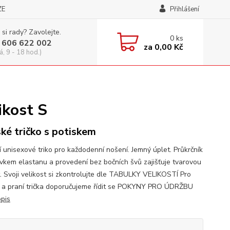
ZE
Přihlášení
 si rady? Zavolejte.
0
ks
 606 622 002
za
0,00 Kč
á, 9 - 18 hod.)
ikost S
ké tričko s potiskem
í unisexové triko pro každodenní nošení. Jemný úplet. Průkrčník
avkem elastanu a provedení bez bočních švů zajišťuje tvarovou
t. Svoji velikost si zkontrolujte dle TABULKY VELIKOSTÍ Pro
 a praní trička doporučujeme řídit se POKYNY PRO ÚDRŽBU
opis