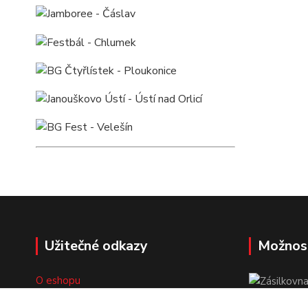
Užitečné odkazy
Možnos
O eshopu
Doprava a platba