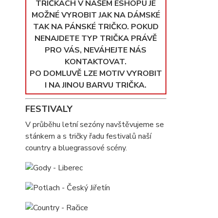
TRIČKÁCH V NAŠEM ESHOPU JE
MOŽNÉ VYROBIT JAK NA DÁMSKÉ
TAK NA PÁNSKÉ TRIČKO. POKUD
NENAJDETE TYP TRIČKA PRÁVĚ
PRO VÁS, NEVÁHEJTE NÁS
KONTAKTOVAT.
PO DOMLUVĚ LZE MOTIV VYROBIT
I NA JINOU BARVU TRIČKA.
FESTIVALY
V průběhu letní sezóny navštěvujeme se
stánkem a s tričky řadu festivalů naší
country a bluegrassové scény.