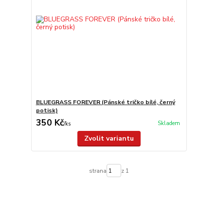
BLUEGRASS FOREVER (Pánské tričko bílé, černý
potisk)
350 Kč
Skladem
/
ks
Zvolit variantu
strana
z 1