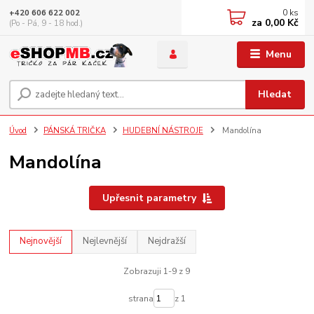
0
ks
+420 606 622 002
za
0,00 Kč
(Po - Pá, 9 - 18 hod.)
Menu
Hledat
Úvod
PÁNSKÁ TRIČKA
HUDEBNÍ NÁSTROJE
Mandolína
Mandolína
Upřesnit parametry
Nejnovější
Nejlevnější
Nejdražší
Zobrazuji 1-9 z 9
strana
z 1