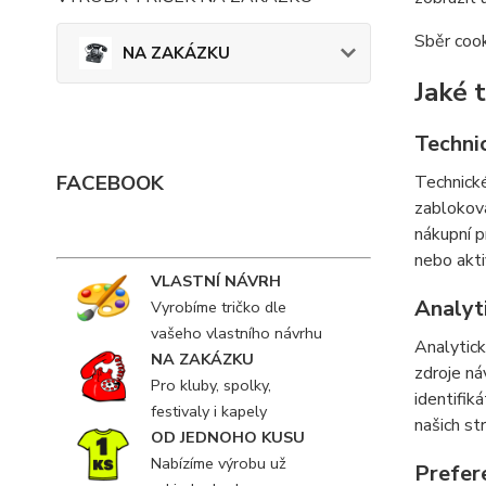
Sběr cook
NA ZAKÁZKU
Jaké 
Techni
FACEBOOK
Technické
zabloková
nákupní p
nebo akti
VLASTNÍ NÁVRH
Analyt
Vyrobíme tričko dle
vašeho vlastního návrhu
Analytick
NA ZAKÁZKU
zdroje ná
Pro kluby, spolky,
identifik
festivaly i kapely
našich st
OD JEDNOHO KUSU
Nabízíme výrobu už
Prefer