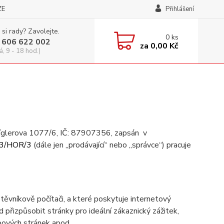
ZE
Přihlášení
 si rady? Zavolejte.
0
ks
 606 622 002
za
0,00 Kč
á, 9 - 18 hod.)
Cíglerova 1077/6, IČ: 87907356, zapsán v
3/HOR/3
(dále jen „prodávající“ nebo „správce“) pracuje
ěvníkově počítači, a které poskytuje internetový
d přizpůsobit stránky pro ideální zákaznický zážitek,
bových stránek apod.