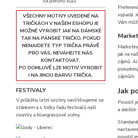
od jednoho kusu
Preferenč
vypadá. J
VŠECHNY MOTIVY UVEDENÉ NA
Vám můžem
TRIČKÁCH V NAŠEM ESHOPU JE
MOŽNÉ VYROBIT JAK NA DÁMSKÉ
Market
TAK NA PÁNSKÉ TRIČKO. POKUD
NENAJDETE TYP TRIČKA PRÁVĚ
Marketing
PRO VÁS, NEVÁHEJTE NÁS
jak na na
KONTAKTOVAT.
zájmů. Al
PO DOMLUVĚ LZE MOTIV VYROBIT
pseudonym
I NA JINOU BARVU TRIČKA.
zájmům.
Jak po
FESTIVALY
V průběhu letní sezóny navštěvujeme se
Povolit j
stánkem a s tričky řadu festivalů naší
a dalších
country a bluegrassové scény.
Standardn
nastavení
povolit j