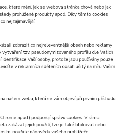
ace, které mění, jak se webová stránka chová nebo jak
osledy prohlížené produkty apod. Díky těmto cookies
o nejzajímavější.
zali zobrazit co nejrelevantnější obsah nebo reklamy
ky vytváření tzv. pseudonymizovaného profilu dle Vašich
í identifikace Vaší osoby, protože jsou používány pouze
vidíte v reklamních sděleních obsah ušitý na míru Vašim
y na našem webu, která se vám objeví při prvním příchodu
 Chrome apod.) podporují správu cookies. V rámci
la zakázat jejich použití, lze je také blokovat nebo
prosím, použijte nápovědu vašeho prohlížeče.