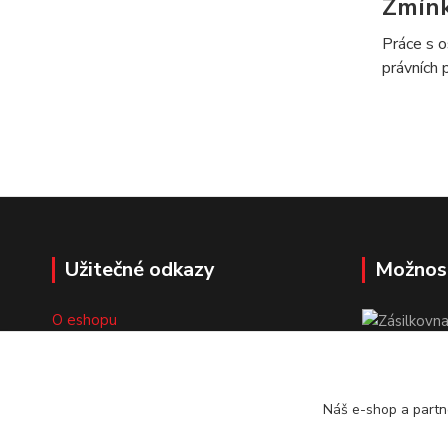
Zmín
Práce s o
právních 
Užitečné odkazy
Možnos
O eshopu
Doprava a platba
Obchodní podmínky
Kontakty
Náš e-shop a partn
Přihlášení