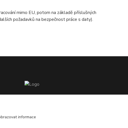
zpracování mimo EU, potom na základě příslušných
 dalších požadavků na bezpečnost práce s daty).
Zákaznická podpora EshopMB.cz
+420 606 622 002
(Po - Pá, 9 - 18 hod.)
obrazovat informace
eshopmb@seznam.cz