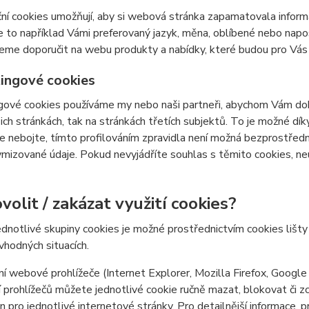
ní cookies umožňují, aby si webová stránka zapamatovala inform
e to například Vámi preferovaný jazyk, měna, oblíbené nebo nap
e doporučit na webu produkty a nabídky, které budou pro Vás c
ingové cookies
ové cookies používáme my nebo naši partneři, abychom Vám doká
šich stránkách, tak na stránkách třetích subjektů. To je možné dí
e nebojte, tímto profilováním zpravidla není možná bezprostředn
izované údaje. Pokud nevyjádříte souhlas s těmito cookies, neu
volit / zakázat využití cookies?
ednotlivé skupiny cookies je možné prostřednictvím cookies lišt
 vhodných situacích.
í webové prohlížeče (Internet Explorer, Mozilla Firefox, Google
 prohlížečů můžete jednotlivé cookie ručně mazat, blokovat či zce
en pro jednotlivé internetové stránky. Pro detailnější informace, 