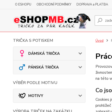
O ESHOPU
OBCHODNÍ PODMÍNKY
DOPRAVA a PLATBA
TRIČKA S POTISKEM
Úvod
P
DÁMSKÁ TRIČKA
Prác
Provozov
PÁNSKÁ TRIČKA
živnosten
na této 
VÝBĚR PODLE MOTIVU
Co js
MOTIVY
Cookies j
prohlížeč
VÝROBA TRIČEK NA ZAKÁZKU
zobrazit 