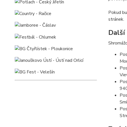
Pokud bud
stránek.
Další
Shromážd
Pos
Mou
Pos
Vie
Pos
94
Pos
Smí
Pos
Str