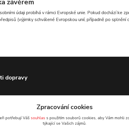
ka závěrem
sobními údaji probíhá v rámci Evropské unie. Pokud dochází ke 
předpisů (výjimky schválené Evropskou unií, případně po splnění
ti dopravy
Zpracování cookies
eři potřebují Váš
souhlas
s použitím souborů cookies, aby Vám mohli z
týkající se Vašich zájmů.