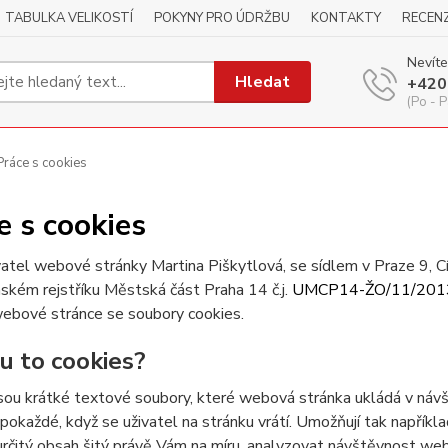
TABULKA VELIKOSTÍ
POKYNY PRO ÚDRŽBU
KONTAKTY
RECEN
Nevíte
Hledat
+420
(Po - P
ráce s cookies
e s cookies
atel webové stránky Martina Piškytlová, se sídlem v Praze 9, 
ském rejstříku Městská část Praha 14 č.j.
UMCP14-ŽO/11/201
webové stránce se soubory cookies.
ou to cookies?
sou krátké textové soubory, které webová stránka ukládá v návšt
 pokaždé, když se uživatel na stránku vrátí. Umožňují tak napříkla
určitý obsah šitý právě Vám na míru, analyzovat návštěvnost we