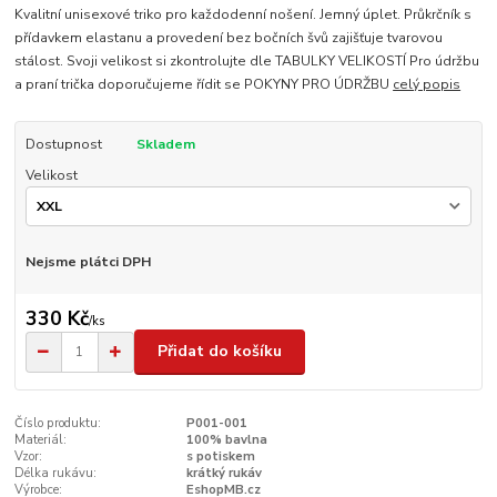
Kvalitní unisexové triko pro každodenní nošení. Jemný úplet. Průkrčník s
přídavkem elastanu a provedení bez bočních švů zajišťuje tvarovou
stálost. Svoji velikost si zkontrolujte dle TABULKY VELIKOSTÍ Pro údržbu
a praní trička doporučujeme řídit se POKYNY PRO ÚDRŽBU
celý popis
Dostupnost
Skladem
Velikost
Nejsme plátci DPH
330 Kč
/
ks
Přidat do košíku
Číslo produktu:
P001-001
Materiál:
100% bavlna
Vzor:
s potiskem
Délka rukávu:
krátký rukáv
Výrobce:
EshopMB.cz