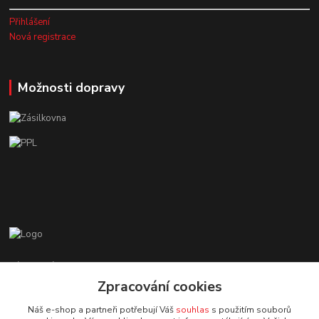
Přihlášení
Nová registrace
Možnosti dopravy
Zákaznická podpora EshopMB.cz
+420 606 622 002
Zpracování cookies
(Po - Pá, 9 - 18 hod.)
Náš e-shop a partneři potřebují Váš
souhlas
s použitím souborů