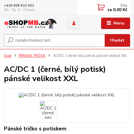
0
ks
+420 606 622 002
za
0,00 Kč
(Po - Pá, 9 - 18 hod.)
Menu
Hledat
Úvod
PÁNSKÁ TRIČKA
AC/DC 1 (černé, bílý potisk) pánské velikost XXL
AC/DC 1 (černé, bílý potisk)
pánské velikost XXL
Pánské tričko s potiskem