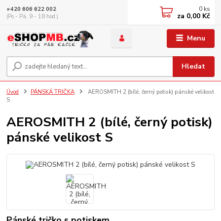
0
ks
+420 606 622 002
za
0,00 Kč
(Po - Pá, 9 - 18 hod.)
Menu
Hledat
Úvod
PÁNSKÁ TRIČKA
AEROSMITH 2 (bílé, černý potisk) pánské velikost
S
AEROSMITH 2 (bílé, černý potisk)
pánské velikost S
Pánské tričko s potiskem