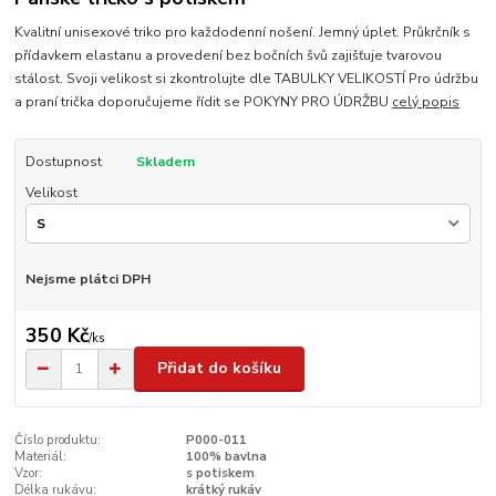
Kvalitní unisexové triko pro každodenní nošení. Jemný úplet. Průkrčník s
přídavkem elastanu a provedení bez bočních švů zajišťuje tvarovou
stálost. Svoji velikost si zkontrolujte dle TABULKY VELIKOSTÍ Pro údržbu
a praní trička doporučujeme řídit se POKYNY PRO ÚDRŽBU
celý popis
Dostupnost
Skladem
Velikost
Nejsme plátci DPH
350 Kč
/
ks
Přidat do košíku
Číslo produktu:
P000-011
Materiál:
100% bavlna
Vzor:
s potiskem
Délka rukávu:
krátký rukáv