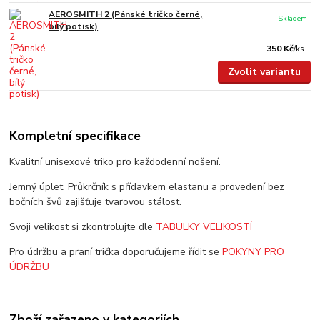
AEROSMITH 2 (Pánské tričko černé,
Skladem
bílý potisk)
350 Kč
/
ks
Zvolit variantu
Kompletní specifikace
Kvalitní unisexové triko pro každodenní nošení.
Jemný úplet. Průkrčník s přídavkem elastanu a provedení bez
bočních švů zajišťuje tvarovou stálost.
Svoji velikost si zkontrolujte dle
TABULKY VELIKOSTÍ
Pro údržbu a praní trička doporučujeme řídit se
POKYNY PRO
ÚDRŽBU
Zboží zařazeno v kategoriích