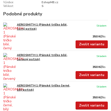
Výrobce:
EshopMB.cz
Velikost:
S
Podobné produkty
AEROSMITH 1 (Pánské tričko bílé,
Skladem
černý potisk)
350 Kč
/
ks
Zvolit variantu
AEROSMITH 1 (Pánské tričko bílé,
Skladem
červený potisk)
350 Kč
/
ks
Zvolit variantu
AEROSMITH 1 (Pánské tričko černé,
Skladem
bílý potisk)
350 Kč
/
ks
Zvolit variantu