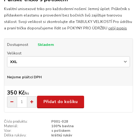
Kvalitní unisexové triko pro každodenní nošení. Jemný úplet. Průkrčník s
přídavkem elastanu a provedení bez bočních švů zajišťuje tvarovou
stálost. Svoji velikost si zkontrolujte dle TABULKY VELIKOSTÍ Pro údržbu
a praní trička doporučujeme řídit se POKYNY PRO ÚDRŽBU
celý popis
Dostupnost
Skladem
Velikost
Nejsme plátci DPH
350 Kč
/
ks
Přidat do košíku
Číslo produktu:
P001-028
Materiál:
100% bavlna
Vzor:
s potiskem
Délka rukávu:
krátký rukáv