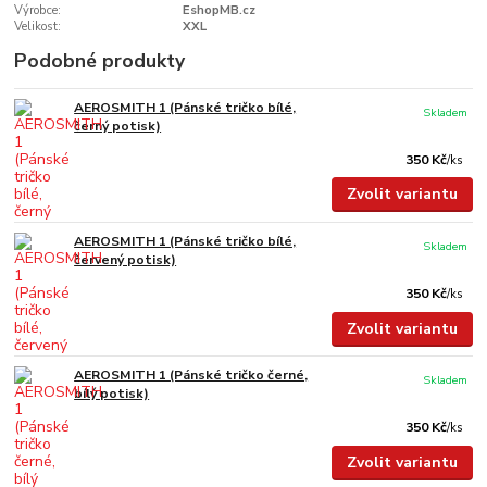
Výrobce:
EshopMB.cz
Velikost:
XXL
Podobné produkty
AEROSMITH 1 (Pánské tričko bílé,
Skladem
černý potisk)
350 Kč
/
ks
Zvolit variantu
AEROSMITH 1 (Pánské tričko bílé,
Skladem
červený potisk)
350 Kč
/
ks
Zvolit variantu
AEROSMITH 1 (Pánské tričko černé,
Skladem
bílý potisk)
350 Kč
/
ks
Zvolit variantu