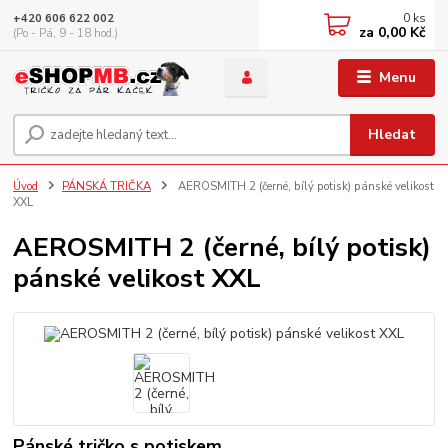
0
ks
+420 606 622 002
za
0,00 Kč
(Po - Pá, 9 - 18 hod.)
Menu
Hledat
Úvod
PÁNSKÁ TRIČKA
AEROSMITH 2 (černé, bílý potisk) pánské velikost
XXL
AEROSMITH 2 (černé, bílý potisk)
pánské velikost XXL
Pánské tričko s potiskem