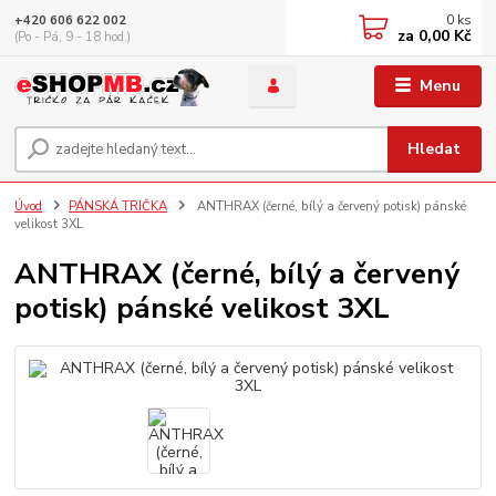
0
ks
+420 606 622 002
za
0,00 Kč
(Po - Pá, 9 - 18 hod.)
Menu
Hledat
Úvod
PÁNSKÁ TRIČKA
ANTHRAX (černé, bílý a červený potisk) pánské
velikost 3XL
ANTHRAX (černé, bílý a červený
potisk) pánské velikost 3XL