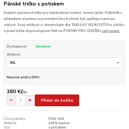
Pánské tričko s potiskem
Kvalitní unisexové triko pro každodenní nošení. Jemný úplet. Průkrčník s
přídavkem elastanu a provedení bez bočních švů zajišťuje tvarovou
stálost. Svoji velikost si zkontrolujte dle TABULKY VELIKOSTÍ Pro údržbu
a praní trička doporučujeme řídit se POKYNY PRO ÚDRŽBU
celý popis
Dostupnost
Skladem
Velikost
Nejsme plátci DPH
380 Kč
/
ks
Přidat do košíku
Číslo produktu:
P001-004
Materiál:
100% bavlna
Vzor:
s potiskem