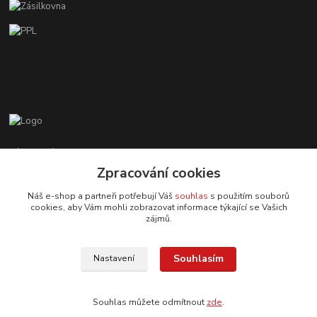
Zákaznická podpora EshopMB.cz
+420 606 622 002
Zpracování cookies
(Po - Pá, 9 - 18 hod.)
Náš e-shop a partneři potřebují Váš
souhlas
s použitím souborů
cookies, aby Vám mohli zobrazovat informace týkající se Vašich
eshopmb@seznam.cz
zájmů.
Souhlasím
Nastavení
Souhlas můžete odmítnout
zde
.
© Copyright 2024 Martha Black