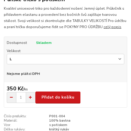
Kvalitní unisexové triko pro každodenní nošení. Jemný úplet. Průkrčník s
přídavkem elastanu a provedení bez bočních švů zajišťuje tvarovou
stálost. Svoji velikost si zkontrolujte dle TABULKY VELIKOSTÍ Pro údržbu
a praní trička doporučujeme řídit se POKYNY PRO ÚDRŽBU
celý popis
Dostupnost
Skladem
Velikost
Nejsme plátci DPH
350 Kč
/
ks
Přidat do košíku
Číslo produktu:
P001-004
Materiál:
100% bavlna
Vzor:
s potiskem
Délka rukávu:
krátký rukáv