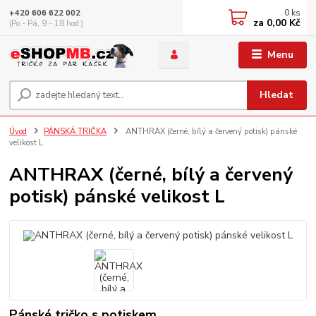
0
ks
+420 606 622 002
za
0,00 Kč
(Po - Pá, 9 - 18 hod.)
Menu
Hledat
Úvod
PÁNSKÁ TRIČKA
ANTHRAX (černé, bílý a červený potisk) pánské
velikost L
ANTHRAX (černé, bílý a červený
potisk) pánské velikost L
Pánské tričko s potiskem