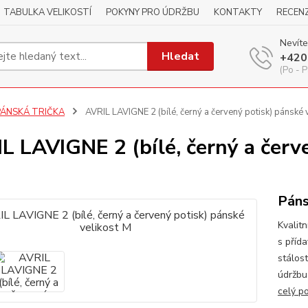
TABULKA VELIKOSTÍ
POKYNY PRO ÚDRŽBU
KONTAKTY
RECEN
Nevíte
Hledat
+420
(Po - P
PÁNSKÁ TRIČKA
AVRIL LAVIGNE 2 (bílé, černý a červený potisk) pánské 
L LAVIGNE 2 (bílé, černý a červ
Páns
Kvalitn
s příd
stálos
údržbu
celý p