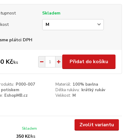
tupnost
Skladem
ikost
sme plátci DPH
0 Kč
Přidat do košíku
/
ks
roduktu:
P000-007
Materiál:
100% bavlna
 potiskem
Délka rukávu:
krátký rukáv
e:
EshopMB.cz
Velikost:
M
Zvolit variantu
Skladem
350 Kč
/
ks