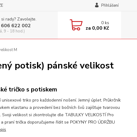
ZE
Přihlášení
 si rady? Zavolejte.
0
ks
 606 622 002
za
0,00 Kč
á, 9 - 18 hod.)
velikost M
ený potisk) pánské velikost
ké tričko s potiskem
í unisexové triko pro každodenní nošení. Jemný úplet. Průkrčník
avkem elastanu a provedení bez bočních švů zajišťuje tvarovou
t. Svoji velikost si zkontrolujte dle TABULKY VELIKOSTÍ Pro
 a praní trička doporučujeme řídit se POKYNY PRO ÚDRŽBU
opis