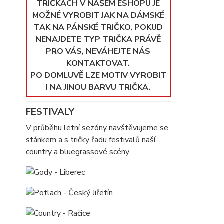
TRIČKÁCH V NAŠEM ESHOPU JE
MOŽNÉ VYROBIT JAK NA DÁMSKÉ
TAK NA PÁNSKÉ TRIČKO. POKUD
NENAJDETE TYP TRIČKA PRÁVĚ
PRO VÁS, NEVÁHEJTE NÁS
KONTAKTOVAT.
PO DOMLUVĚ LZE MOTIV VYROBIT
I NA JINOU BARVU TRIČKA.
FESTIVALY
V průběhu letní sezóny navštěvujeme se
stánkem a s tričky řadu festivalů naší
country a bluegrassové scény.