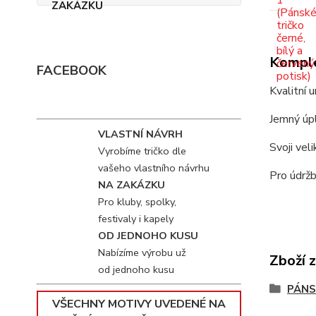
Komple
FACEBOOK
Kvalitní 
Jemný úpl
VLASTNÍ NÁVRH
Svoji vel
Vyrobíme tričko dle
vašeho vlastního návrhu
Pro údržb
NA ZAKÁZKU
Pro kluby, spolky,
festivaly i kapely
OD JEDNOHO KUSU
Nabízíme výrobu už
Zboží 
od jednoho kusu
PÁNS
VŠECHNY MOTIVY UVEDENÉ NA