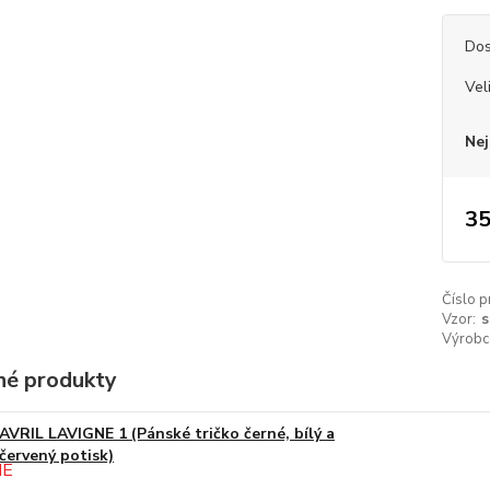
Dos
Vel
Nej
35
Číslo p
Vzor:
s
Výrobc
é produkty
AVRIL LAVIGNE 1 (Pánské tričko černé, bílý a
červený potisk)