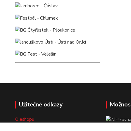
Užitečné odkazy
Možnos
O eshopu
Doprava a platba