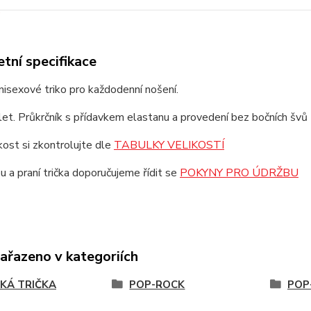
tní specifikace
unisexové triko pro každodenní nošení.
et. Průkrčník s přídavkem elastanu a provedení bez bočních švů z
ikost si zkontrolujte dle
TABULKY VELIKOSTÍ
u a praní trička doporučujeme řídit se
POKYNY PRO ÚDRŽBU
zařazeno v kategoriích
KÁ TRIČKA
POP-ROCK
POP