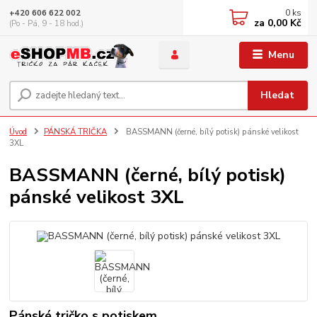
0
ks
+420 606 622 002
za
0,00 Kč
(Po - Pá, 9 - 18 hod.)
Menu
Hledat
Úvod
PÁNSKÁ TRIČKA
BASSMANN (černé, bílý potisk) pánské velikost
3XL
BASSMANN (černé, bílý potisk)
pánské velikost 3XL
Pánské tričko s potiskem