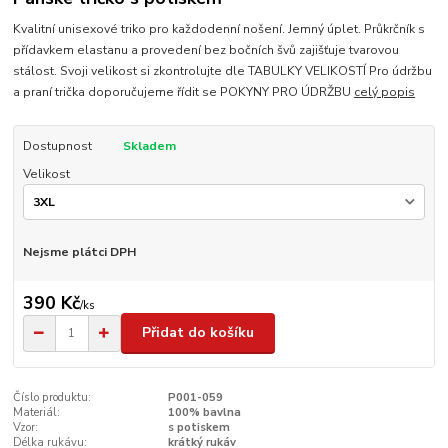
Kvalitní unisexové triko pro každodenní nošení. Jemný úplet. Průkrčník s
přídavkem elastanu a provedení bez bočních švů zajišťuje tvarovou
stálost. Svoji velikost si zkontrolujte dle TABULKY VELIKOSTÍ Pro údržbu
a praní trička doporučujeme řídit se POKYNY PRO ÚDRŽBU
celý popis
Dostupnost
Skladem
Velikost
Nejsme plátci DPH
390 Kč
/
ks
Přidat do košíku
Číslo produktu:
P001-059
Materiál:
100% bavlna
Vzor:
s potiskem
Délka rukávu:
krátký rukáv