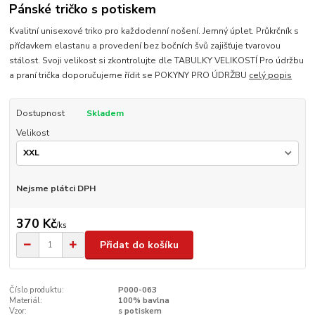
Pánské tričko s potiskem
Kvalitní unisexové triko pro každodenní nošení. Jemný úplet. Průkrčník s
přídavkem elastanu a provedení bez bočních švů zajišťuje tvarovou
stálost. Svoji velikost si zkontrolujte dle TABULKY VELIKOSTÍ Pro údržbu
a praní trička doporučujeme řídit se POKYNY PRO ÚDRŽBU
celý popis
Dostupnost
Skladem
Velikost
Nejsme plátci DPH
370 Kč
/
ks
Přidat do košíku
Číslo produktu:
P000-063
Materiál:
100% bavlna
Vzor:
s potiskem