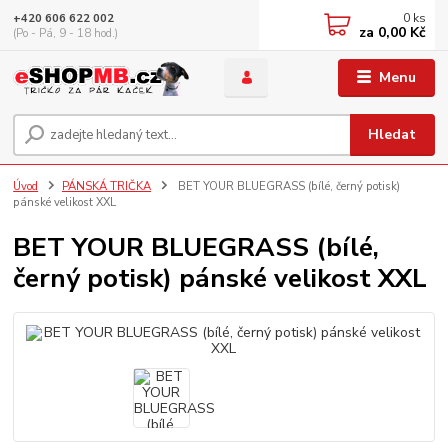
0
ks
+420 606 622 002
za
0,00 Kč
(Po - Pá, 9 - 18 hod.)
Menu
Hledat
Úvod
PÁNSKÁ TRIČKA
BET YOUR BLUEGRASS (bílé, černý potisk)
pánské velikost XXL
BET YOUR BLUEGRASS (bílé,
černý potisk) pánské velikost XXL