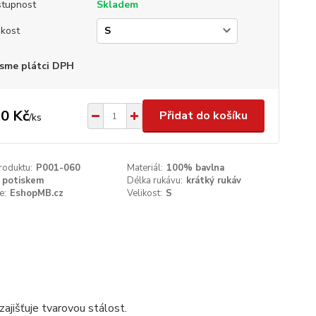
tupnost
Skladem
ikost
sme plátci DPH
0 Kč
Přidat do košíku
/
ks
roduktu:
P001-060
Materiál:
100% bavlna
 potiskem
Délka rukávu:
krátký rukáv
e:
EshopMB.cz
Velikost:
S
ajišťuje tvarovou stálost.