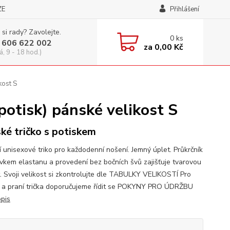
ZE
Přihlášení
 si rady? Zavolejte.
0
ks
 606 622 002
za
0,00 Kč
á, 9 - 18 hod.)
kost S
tisk) pánské velikost S
ké tričko s potiskem
í unisexové triko pro každodenní nošení. Jemný úplet. Průkrčník
avkem elastanu a provedení bez bočních švů zajišťuje tvarovou
t. Svoji velikost si zkontrolujte dle TABULKY VELIKOSTÍ Pro
 a praní trička doporučujeme řídit se POKYNY PRO ÚDRŽBU
opis