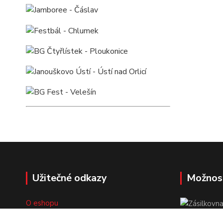
Užitečné odkazy
Možnos
O eshopu
Doprava a platba