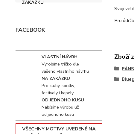
Svoji vel
Pro údržb
FACEBOOK
Zboží 
VLASTNÍ NÁVRH
Vyrobíme tričko dle
PÁNS
vašeho vlastního návrhu
NA ZAKÁZKU
Blue
Pro kluby, spolky,
festivaly i kapely
OD JEDNOHO KUSU
Nabízíme výrobu už
od jednoho kusu
VŠECHNY MOTIVY UVEDENÉ NA