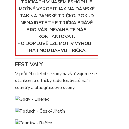
TRIČKÁCH V NAŠEM ESHOPU JE
MOŽNÉ VYROBIT JAK NA DÁMSKÉ
TAK NA PÁNSKÉ TRIČKO. POKUD
NENAJDETE TYP TRIČKA PRÁVĚ
PRO VÁS, NEVÁHEJTE NÁS
KONTAKTOVAT.
PO DOMLUVĚ LZE MOTIV VYROBIT
I NA JINOU BARVU TRIČKA.
FESTIVALY
V průběhu letní sezóny navštěvujeme se
stánkem a s tričky řadu festivalů naší
country a bluegrassové scény.