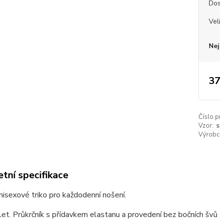
Dos
Vel
Nej
37
Číslo p
Vzor:
s
Výrobc
tní specifikace
unisexové triko pro každodenní nošení.
et. Průkrčník s přídavkem elastanu a provedení bez bočních švů z