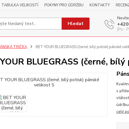
TABULKA VELIKOSTÍ
POKYNY PRO ÚDRŽBU
KONTAKTY
RECEN
Nevíte
Hledat
+420
(Po - P
PÁNSKÁ TRIČKA
BET YOUR BLUEGRASS (černé, bílý potisk) pánské veli
YOUR BLUEGRASS (černé, bílý po
Páns
Kvalitn
s příd
stálos
údržbu
celý p