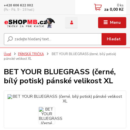
0
ks
+420 606 622 002
za
0,00 Kč
(Po - Pá, 9 - 18 hod.)
Menu
Hledat
Úvod
PÁNSKÁ TRIČKA
BET YOUR BLUEGRASS (černé, bílý potisk)
pánské velikost XL
BET YOUR BLUEGRASS (černé,
bílý potisk) pánské velikost XL