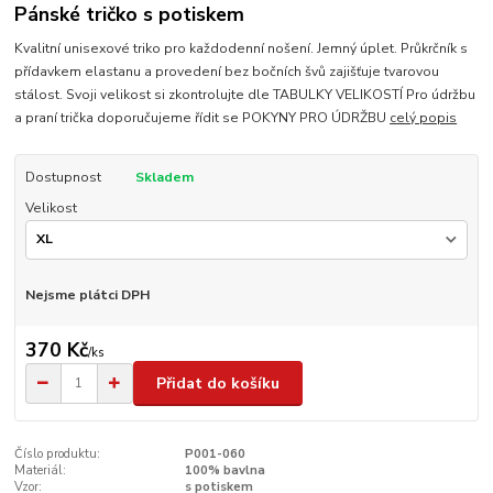
Pánské tričko s potiskem
Kvalitní unisexové triko pro každodenní nošení. Jemný úplet. Průkrčník s
přídavkem elastanu a provedení bez bočních švů zajišťuje tvarovou
stálost. Svoji velikost si zkontrolujte dle TABULKY VELIKOSTÍ Pro údržbu
a praní trička doporučujeme řídit se POKYNY PRO ÚDRŽBU
celý popis
Dostupnost
Skladem
Velikost
Nejsme plátci DPH
370 Kč
/
ks
Přidat do košíku
Číslo produktu:
P001-060
Materiál:
100% bavlna
Vzor:
s potiskem