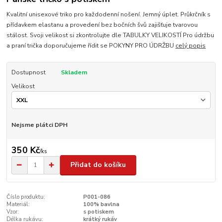
Kvalitní unisexové triko pro každodenní nošení. Jemný úplet. Průkrčník s
přídavkem elastanu a provedení bez bočních švů zajišťuje tvarovou
stálost. Svoji velikost si zkontrolujte dle TABULKY VELIKOSTÍ Pro údržbu
a praní trička doporučujeme řídit se POKYNY PRO ÚDRŽBU
celý popis
Dostupnost
Skladem
Velikost
Nejsme plátci DPH
350 Kč
/
ks
Přidat do košíku
Číslo produktu:
P001-086
Materiál:
100% bavlna
Vzor:
s potiskem
Délka rukávu:
krátký rukáv