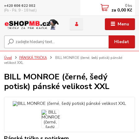
0
ks
+420 606 622 002
za
0,00 Kč
(Po - Pá, 9 - 18 hod.)
Menu
Hledat
Úvod
PÁNSKÁ TRIČKA
BILL MONROE (černé, šedý potisk) pánské
velikost XXL
BILL MONROE (černé, šedý
potisk) pánské velikost XXL
Pánské tričko s potiskem