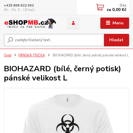
0
ks
+420 606 622 002
za
0,00 Kč
(Po - Pá, 9 - 18 hod.)
Menu
Hledat
Úvod
PÁNSKÁ TRIČKA
BIOHAZARD (bílé, černý potisk) pánské velikost L
BIOHAZARD (bílé, černý potisk)
pánské velikost L