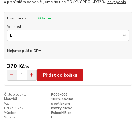
a praní trička doporučujeme řídit se POKYNY PRO ÚDRŽBU
celý popis
Dostupnost
Skladem
Velikost
Nejsme plátci DPH
370 Kč
/
ks
Přidat do košíku
Číslo produktu:
P000-008
Materiál:
100% bavlna
Vzor:
s potiskem
Délka rukávu:
krátký rukáv
Výrobce:
EshopMB.cz
Velikost:
L