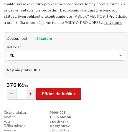
Kvalitní unisexové triko pro každodenní nošení. Jemný úplet. Průkrčník s
přídavkem elastanu a provedení bez bočních švů zajišťuje tvarovou
stálost. Svoji velikost si zkontrolujte dle TABULKY VELIKOSTÍ Pro údržbu
a praní trička doporučujeme řídit se POKYNY PRO ÚDRŽBU
celý popis
Dostupnost
Skladem
Velikost
Nejsme plátci DPH
370 Kč
/
ks
Přidat do košíku
Číslo produktu:
P000-008
Materiál:
100% bavlna
Vzor:
s potiskem
Délka rukávu:
krátký rukáv
Výrobce:
EshopMB.cz