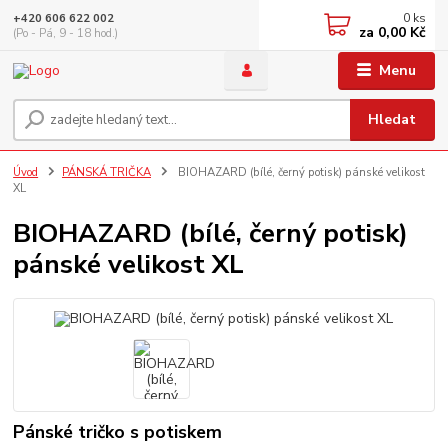
0
ks
+420 606 622 002
za
0,00 Kč
(Po - Pá, 9 - 18 hod.)
Menu
Hledat
Úvod
PÁNSKÁ TRIČKA
BIOHAZARD (bílé, černý potisk) pánské velikost
XL
BIOHAZARD (bílé, černý potisk)
pánské velikost XL
Pánské tričko s potiskem