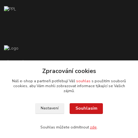
Zákaznická podpora EshopMB.cz
+420 606 622 002
Zpracování cookies
(Po - Pá, 9 - 18 hod.)
Náš e-shop a partneři potřebují Váš
souhlas
s použitím souborů
cookies, aby Vám mohli zobrazovat informace týkající se Vašich
eshopmb@seznam.cz
zájmů.
Souhlasím
Nastavení
Souhlas můžete odmítnout
zde
.
© Copyright 2024 Martha Black
Vytvořeno na
Eshop-rychle.cz