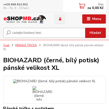
0
ks
+420 606 622 002
za
0,00 Kč
(Po - Pá, 9 - 18 hod.)
Menu
Hledat
Úvod
PÁNSKÁ TRIČKA
BIOHAZARD (černé, bílý potisk) pánské velikost
XL
BIOHAZARD (černé, bílý potisk)
pánské velikost XL
Pánské tričko s potiskem