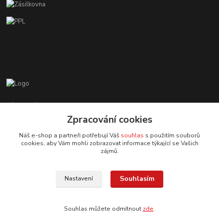
Zákaznická podpora EshopMB.cz
+420 606 622 002
Zpracování cookies
(Po - Pá, 9 - 18 hod.)
Náš e-shop a partneři potřebují Váš
souhlas
s použitím souborů
cookies, aby Vám mohli zobrazovat informace týkající se Vašich
eshopmb@seznam.cz
zájmů.
Souhlasím
Nastavení
Souhlas můžete odmítnout
zde
.
© Copyright 2024 Martha Black