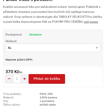
Kvalitní unisexové triko pro každodenní nošení. Jemný úplet. Průkrčník s
přídavkem elastanu a provedení bez bočních švů zajišťuje tvarovou
stálost. Svoji velikost si zkontrolujte dle TABULKY VELIKOSTÍ Pro údržbu
a praní trička doporučujeme řídit se POKYNY PRO ÚDRŽBU
celý popis
Dostupnost
Skladem
Velikost
Nejsme plátci DPH
370 Kč
/
ks
Přidat do košíku
Číslo produktu:
P001-005
Materiál:
100% bavlna
Vzor:
s potiskem
Délka rukávu:
krátký rukáv