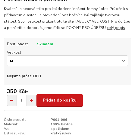
Kvalitní unisexové triko pro každodenní nošení. Jemný úplet. Průkrčník s
přídavkem elastanu a provedení bez bočních švů zajišťuje tvarovou
stálost. Svoji velikost si zkontrolujte dle TABULKY VELIKOSTÍ Pro údržbu
a praní trička doporučujeme řídit se POKYNY PRO ÚDRŽBU
celý popis
Dostupnost
Skladem
Velikost
Nejsme plátci DPH
350 Kč
/
ks
Přidat do košíku
Číslo produktu:
P001-006
Materiál:
100% bavlna
Vzor:
s potiskem
Délka rukávu:
krátký rukáv