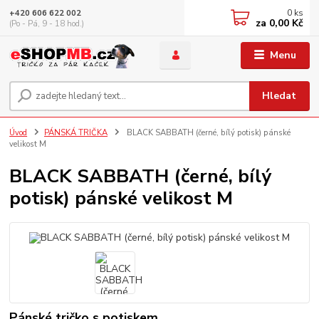
0
ks
+420 606 622 002
za
0,00 Kč
(Po - Pá, 9 - 18 hod.)
Menu
Hledat
Úvod
PÁNSKÁ TRIČKA
BLACK SABBATH (černé, bílý potisk) pánské
velikost M
BLACK SABBATH (černé, bílý
potisk) pánské velikost M
Pánské tričko s potiskem