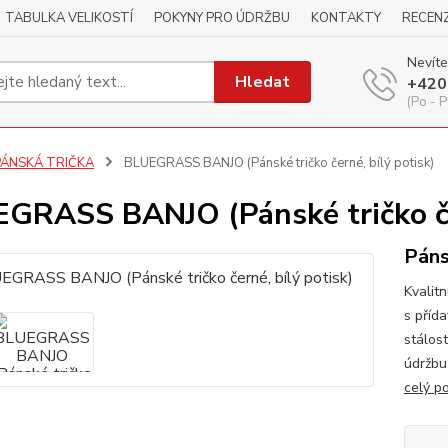
TABULKA VELIKOSTÍ
POKYNY PRO ÚDRŽBU
KONTAKTY
RECEN
Nevíte
Hledat
+420
(Po - P
PÁNSKÁ TRIČKA
BLUEGRASS BANJO (Pánské tričko černé, bílý potisk)
GRASS BANJO (Pánské tričko čer
Páns
Kvalitn
s příd
stálos
údržbu
celý p