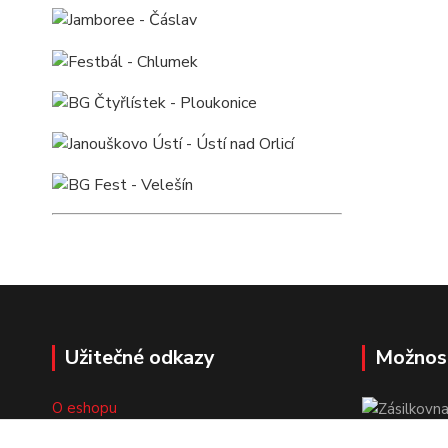
Užitečné odkazy
Možnos
O eshopu
Doprava a platba