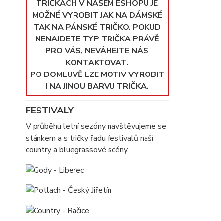
TRIČKÁCH V NAŠEM ESHOPU JE
MOŽNÉ VYROBIT JAK NA DÁMSKÉ
TAK NA PÁNSKÉ TRIČKO. POKUD
NENAJDETE TYP TRIČKA PRÁVĚ
PRO VÁS, NEVÁHEJTE NÁS
KONTAKTOVAT.
PO DOMLUVĚ LZE MOTIV VYROBIT
I NA JINOU BARVU TRIČKA.
FESTIVALY
V průběhu letní sezóny navštěvujeme se
stánkem a s tričky řadu festivalů naší
country a bluegrassové scény.