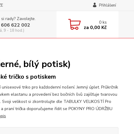
ZE
Přihlášení
 si rady? Zavolejte.
0
ks
 606 622 002
za
0,00 Kč
á, 9 - 18 hod.)
né, bílý potisk)
ké tričko s potiskem
í unisexové triko pro každodenní nošení. Jemný úplet. Průkrčník
avkem elastanu a provedení bez bočních švů zajišťuje tvarovou
t. Svoji velikost si zkontrolujte dle TABULKY VELIKOSTÍ Pro
 a praní trička doporučujeme řídit se POKYNY PRO ÚDRŽBU
opis