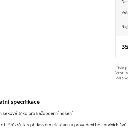
Dos
Vel
Nej
35
Číslo p
Vzor:
s
Výrobc
tní specifikace
unisexové triko pro každodenní nošení.
et. Průkrčník s přídavkem elastanu a provedení bez bočních švů z