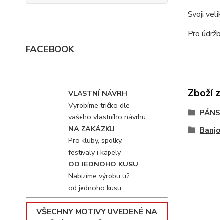
Svoji vel
Pro údržb
FACEBOOK
Zboží 
VLASTNÍ NÁVRH
Vyrobíme tričko dle
PÁNS
vašeho vlastního návrhu
NA ZAKÁZKU
Banjo
Pro kluby, spolky,
festivaly i kapely
OD JEDNOHO KUSU
Nabízíme výrobu už
od jednoho kusu
VŠECHNY MOTIVY UVEDENÉ NA