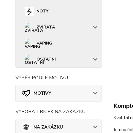
NOTY
ZVÍŘATA
VAPING
OSTATNÍ
VÝBĚR PODLE MOTIVU
MOTIVY
Komple
VÝROBA TRIČEK NA ZAKÁZKU
Kvalitní 
NA ZAKÁZKU
Jemný úpl