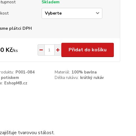
tupnost
Skladem
ikost
sme plátci DPH
0 Kč
Přidat do košíku
/
ks
roduktu:
P001-084
Materiál:
100% bavlna
 potiskem
Délka rukávu:
krátký rukáv
e:
EshopMB.cz
ajišťuje tvarovou stálost.