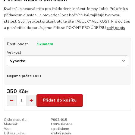
Kvalitní unisexové triko pro každodenní nošení. Jemný úplet. Průkrčník s
přídavkem elastanu a provedení bez bočních švů zajišťuje tvarovou
stálost. Svoji velikost si zkontrolujte dle TABULKY VELIKOSTÍ Pro údržbu
a praní trička doporučujeme řídit se POKYNY PRO ÚDRŽBU
celý popis
Dostupnost
Skladem
Velikost
Nejsme plátci DPH
350 Kč
/
ks
Přidat do košíku
Číslo produktu:
P002-015
Materiál:
100% bavlna
Vzor:
s potiskem
Délka rukávu:
krátký rukáv