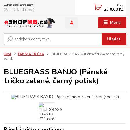
0
ks
+420 606 622 002
za
0,00 Kč
(Po - Pá, 9 - 18 hod.)
Menu
Hledat
Úvod
PÁNSKÁ TRIČKA
BLUEGRASS BANJO (Pánské tričko zelené, černý
potisk)
BLUEGRASS BANJO (Pánské
tričko zelené, černý potisk)
Pánské tričko s potiskem