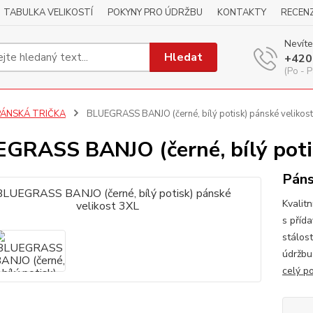
TABULKA VELIKOSTÍ
POKYNY PRO ÚDRŽBU
KONTAKTY
RECEN
Nevíte
Hledat
+420
(Po - P
PÁNSKÁ TRIČKA
BLUEGRASS BANJO (černé, bílý potisk) pánské velikos
GRASS BANJO (černé, bílý potis
Páns
Kvalitn
s příd
stálos
údržbu
celý p