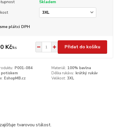
tupnost
Skladem
ikost
sme plátci DPH
0 Kč
Přidat do košíku
/
ks
roduktu:
P001-084
Materiál:
100% bavlna
 potiskem
Délka rukávu:
krátký rukáv
e:
EshopMB.cz
Velikost:
3XL
ajišťuje tvarovou stálost.