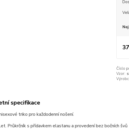
Dos
Vel
Nej
37
Číslo p
Vzor:
s
Výrobc
tní specifikace
unisexové triko pro každodenní nošení.
et. Průkrčník s přídavkem elastanu a provedení bez bočních švů z