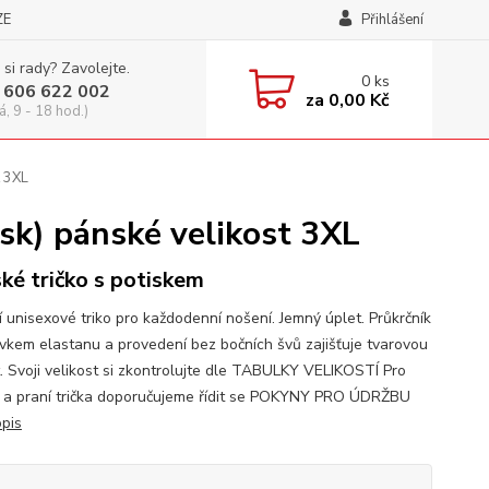
ZE
Přihlášení
 si rady? Zavolejte.
0
ks
 606 622 002
za
0,00 Kč
á, 9 - 18 hod.)
t 3XL
k) pánské velikost 3XL
ké tričko s potiskem
í unisexové triko pro každodenní nošení. Jemný úplet. Průkrčník
avkem elastanu a provedení bez bočních švů zajišťuje tvarovou
t. Svoji velikost si zkontrolujte dle TABULKY VELIKOSTÍ Pro
 a praní trička doporučujeme řídit se POKYNY PRO ÚDRŽBU
opis