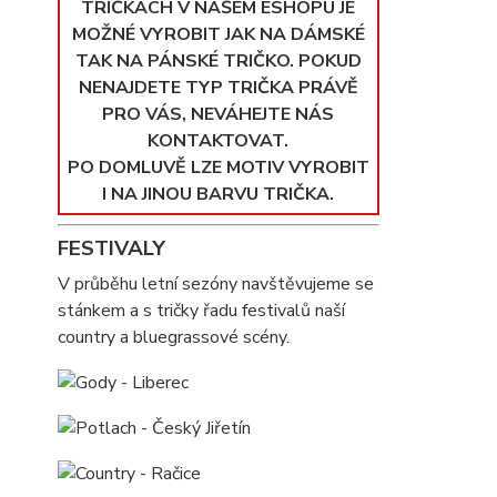
TRIČKÁCH V NAŠEM ESHOPU JE
MOŽNÉ VYROBIT JAK NA DÁMSKÉ
TAK NA PÁNSKÉ TRIČKO. POKUD
NENAJDETE TYP TRIČKA PRÁVĚ
PRO VÁS, NEVÁHEJTE NÁS
KONTAKTOVAT.
PO DOMLUVĚ LZE MOTIV VYROBIT
I NA JINOU BARVU TRIČKA.
FESTIVALY
V průběhu letní sezóny navštěvujeme se
stánkem a s tričky řadu festivalů naší
country a bluegrassové scény.