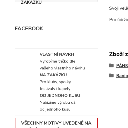
Svoji vel
Pro údržb
FACEBOOK
Zboží 
VLASTNÍ NÁVRH
Vyrobíme tričko dle
PÁNS
vašeho vlastního návrhu
NA ZAKÁZKU
Banjo
Pro kluby, spolky,
festivaly i kapely
OD JEDNOHO KUSU
Nabízíme výrobu už
od jednoho kusu
VŠECHNY MOTIVY UVEDENÉ NA