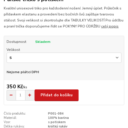
Kvalitní unisexové triko pro každodenní nošení. Jemný úplet. Průkrčník s
přídavkem elastanu a provedení bez bočních švů zajišťuje tvarovou
stálost. Svoji velikost si zkontrolujte dle TABULKY VELIKOSTÍ Pro údržbu
a praní trička doporučujeme řídit se POKYNY PRO ÚDRŽBU
celý popis
Dostupnost
Skladem
Velikost
Nejsme plátci DPH
350 Kč
/
ks
Přidat do košíku
Číslo produktu:
P001-084
Materiál:
100% bavlna
Vzor:
s potiskem
Délka rukávu:
krátký rukáv