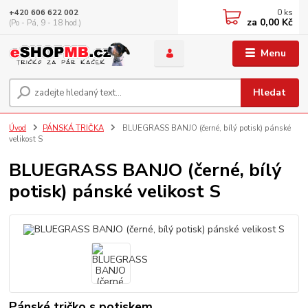
0
ks
+420 606 622 002
za
0,00 Kč
(Po - Pá, 9 - 18 hod.)
Menu
Hledat
Úvod
PÁNSKÁ TRIČKA
BLUEGRASS BANJO (černé, bílý potisk) pánské
velikost S
BLUEGRASS BANJO (černé, bílý
potisk) pánské velikost S
Pánské tričko s potiskem