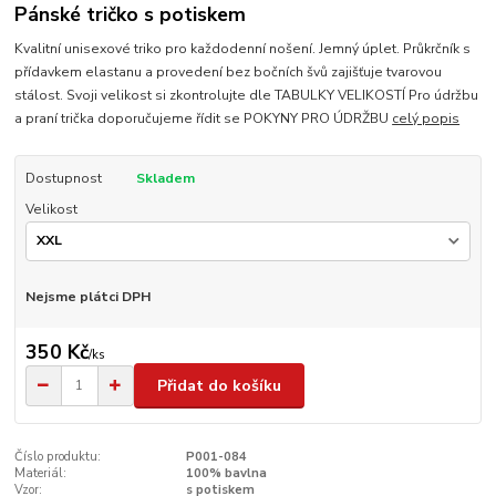
Pánské tričko s potiskem
Kvalitní unisexové triko pro každodenní nošení. Jemný úplet. Průkrčník s
přídavkem elastanu a provedení bez bočních švů zajišťuje tvarovou
stálost. Svoji velikost si zkontrolujte dle TABULKY VELIKOSTÍ Pro údržbu
a praní trička doporučujeme řídit se POKYNY PRO ÚDRŽBU
celý popis
Dostupnost
Skladem
Velikost
Nejsme plátci DPH
350 Kč
/
ks
Přidat do košíku
Číslo produktu:
P001-084
Materiál:
100% bavlna
Vzor:
s potiskem