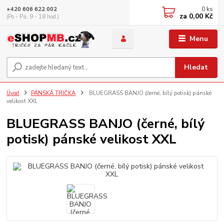
0
ks
+420 606 622 002
za
0,00 Kč
(Po - Pá, 9 - 18 hod.)
Menu
Hledat
Úvod
PÁNSKÁ TRIČKA
BLUEGRASS BANJO (černé, bílý potisk) pánské
velikost XXL
BLUEGRASS BANJO (černé, bílý
potisk) pánské velikost XXL