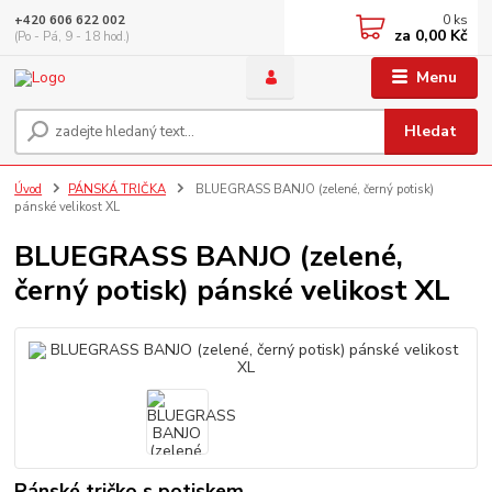
0
ks
+420 606 622 002
za
0,00 Kč
(Po - Pá, 9 - 18 hod.)
Menu
Hledat
Úvod
PÁNSKÁ TRIČKA
BLUEGRASS BANJO (zelené, černý potisk)
pánské velikost XL
BLUEGRASS BANJO (zelené,
černý potisk) pánské velikost XL
Pánské tričko s potiskem