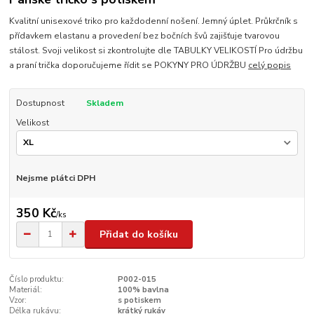
Kvalitní unisexové triko pro každodenní nošení. Jemný úplet. Průkrčník s
přídavkem elastanu a provedení bez bočních švů zajišťuje tvarovou
stálost. Svoji velikost si zkontrolujte dle TABULKY VELIKOSTÍ Pro údržbu
a praní trička doporučujeme řídit se POKYNY PRO ÚDRŽBU
celý popis
Dostupnost
Skladem
Velikost
Nejsme plátci DPH
350 Kč
/
ks
Přidat do košíku
Číslo produktu:
P002-015
Materiál:
100% bavlna
Vzor:
s potiskem
Délka rukávu:
krátký rukáv