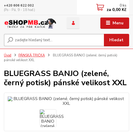
0
ks
+420 606 622 002
za
0,00 Kč
(Po - Pá, 9 - 18 hod.)
Menu
Hledat
Úvod
PÁNSKÁ TRIČKA
BLUEGRASS BANJO (zelené, černý potisk)
pánské velikost XXL
BLUEGRASS BANJO (zelené,
černý potisk) pánské velikost XXL