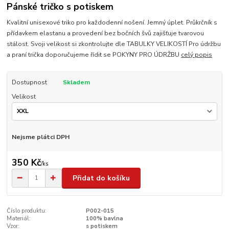
Pánské tričko s potiskem
Kvalitní unisexové triko pro každodenní nošení. Jemný úplet. Průkrčník s
přídavkem elastanu a provedení bez bočních švů zajišťuje tvarovou
stálost. Svoji velikost si zkontrolujte dle TABULKY VELIKOSTÍ Pro údržbu
a praní trička doporučujeme řídit se POKYNY PRO ÚDRŽBU
celý popis
Dostupnost
Skladem
Velikost
Nejsme plátci DPH
350 Kč
/
ks
Přidat do košíku
Číslo produktu:
P002-015
Materiál:
100% bavlna
Vzor:
s potiskem