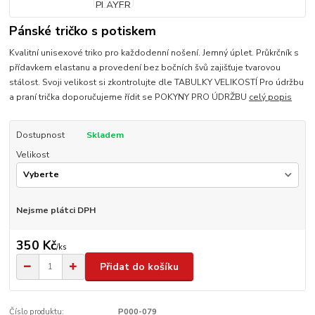
Pánské tričko s potiskem
Kvalitní unisexové triko pro každodenní nošení. Jemný úplet. Průkrčník s
přídavkem elastanu a provedení bez bočních švů zajišťuje tvarovou
stálost. Svoji velikost si zkontrolujte dle TABULKY VELIKOSTÍ Pro údržbu
a praní trička doporučujeme řídit se POKYNY PRO ÚDRŽBU
celý popis
Dostupnost
Skladem
Velikost
Nejsme plátci DPH
350 Kč
/
ks
Přidat do košíku
Číslo produktu:
P000-079