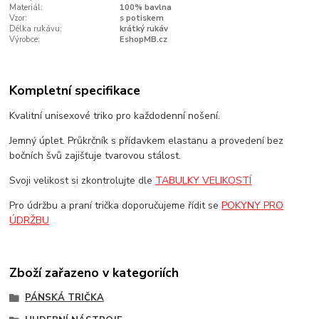
Materiál:
100% bavlna
Vzor:
s potiskem
Délka rukávu:
krátký rukáv
Výrobce:
EshopMB.cz
Kompletní specifikace
Kvalitní unisexové triko pro každodenní nošení.
Jemný úplet. Průkrčník s přídavkem elastanu a provedení bez
bočních švů zajišťuje tvarovou stálost.
Svoji velikost si zkontrolujte dle
TABULKY VELIKOSTÍ
Pro údržbu a praní trička doporučujeme řídit se
POKYNY PRO
ÚDRŽBU
Zboží zařazeno v kategoriích
PÁNSKÁ TRIČKA