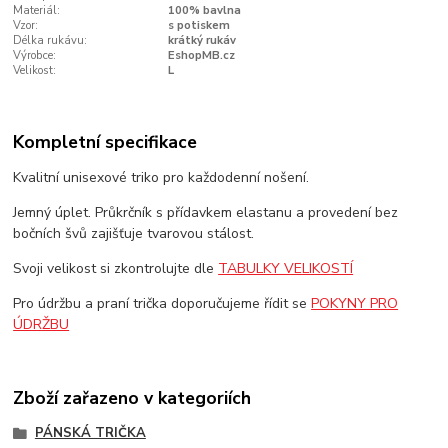
Materiál:
100% bavlna
Vzor:
s potiskem
Délka rukávu:
krátký rukáv
Výrobce:
EshopMB.cz
Velikost:
L
Kompletní specifikace
Kvalitní unisexové triko pro každodenní nošení.
Jemný úplet. Průkrčník s přídavkem elastanu a provedení bez
bočních švů zajišťuje tvarovou stálost.
Svoji velikost si zkontrolujte dle
TABULKY VELIKOSTÍ
Pro údržbu a praní trička doporučujeme řídit se
POKYNY PRO
ÚDRŽBU
Zboží zařazeno v kategoriích
PÁNSKÁ TRIČKA