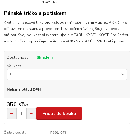
Pánské tričko s potiskem
Kvalitní unisexové triko pro každodenní nošení. Jemný úplet. Průkrčník s
přídavkem elastanu a provedení bez bočních švů zajišťuje tvarovou
stálost. Svoji velikost si zkontrolujte dle TABULKY VELIKOSTÍ Pro údržbu
a praní trička doporučujeme řídit se POKYNY PRO ÚDRŽBU
celý popis
Dostupnost
Skladem
Velikost
Nejsme plátci DPH
350 Kč
/
ks
Přidat do košíku
Číslo produktu:
P001-076