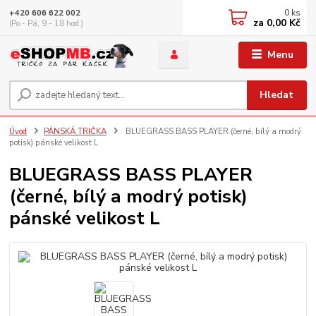
0
ks
+420 606 622 002
za
0,00 Kč
(Po - Pá, 9 - 18 hod.)
Menu
Hledat
Úvod
PÁNSKÁ TRIČKA
BLUEGRASS BASS PLAYER (černé, bílý a modrý
potisk) pánské velikost L
BLUEGRASS BASS PLAYER
(černé, bílý a modrý potisk)
pánské velikost L