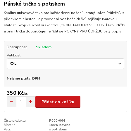
Pánské tričko s potiskem
Kvalitní unisexové triko pro každodenní nošení. Jemný úplet. Průkrčník s
přídavkem elastanu a provedení bez bočních švů zajišťuje tvarovou
stálost. Svoji velikost si zkontrolujte dle TABULKY VELIKOSTÍ Pro údržbu
a praní trička doporučujeme řídit se POKYNY PRO ÚDRŽBU
celý popis
Dostupnost
Skladem
Velikost
Nejsme plátci DPH
350 Kč
/
ks
Přidat do košíku
Číslo produktu:
P000-064
Materiál:
100% bavlna
Vzor:
s potiskem