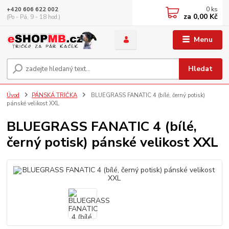
0
ks
+420 606 622 002
za
0,00 Kč
(Po - Pá, 9 - 18 hod.)
Menu
Hledat
Úvod
PÁNSKÁ TRIČKA
BLUEGRASS FANATIC 4 (bílé, černý potisk)
pánské velikost XXL
BLUEGRASS FANATIC 4 (bílé,
černý potisk) pánské velikost XXL