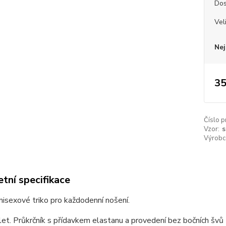
Dos
Vel
Nej
35
Číslo p
Vzor:
s
Výrobc
tní specifikace
unisexové triko pro každodenní nošení.
et. Průkrčník s přídavkem elastanu a provedení bez bočních švů z