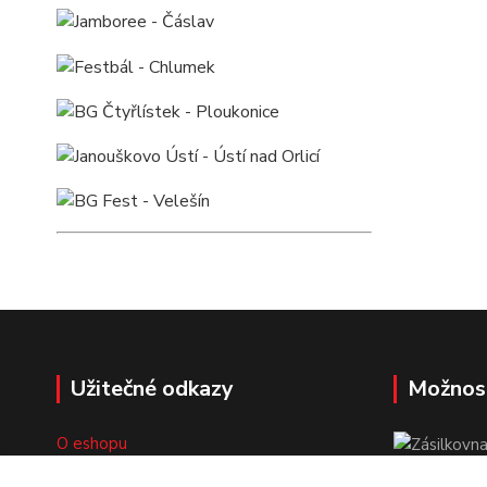
Užitečné odkazy
Možnos
O eshopu
Doprava a platba