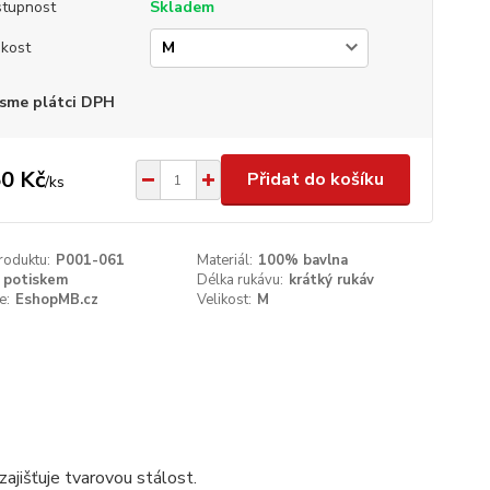
tupnost
Skladem
ikost
sme plátci DPH
0 Kč
Přidat do košíku
/
ks
roduktu:
P001-061
Materiál:
100% bavlna
 potiskem
Délka rukávu:
krátký rukáv
e:
EshopMB.cz
Velikost:
M
ajišťuje tvarovou stálost.