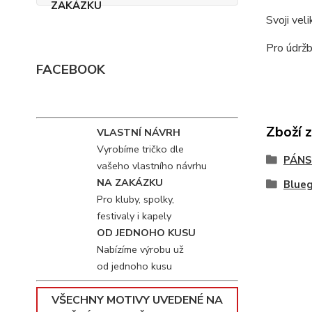
Svoji vel
Pro údržb
FACEBOOK
Zboží 
VLASTNÍ NÁVRH
Vyrobíme tričko dle
PÁNS
vašeho vlastního návrhu
NA ZAKÁZKU
Blue
Pro kluby, spolky,
festivaly i kapely
OD JEDNOHO KUSU
Nabízíme výrobu už
od jednoho kusu
VŠECHNY MOTIVY UVEDENÉ NA