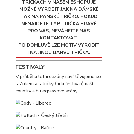
TRIČKÁCH V NAŠEM ESHOPU JE
MOŽNÉ VYROBIT JAK NA DÁMSKÉ
TAK NA PÁNSKÉ TRIČKO. POKUD
NENAJDETE TYP TRIČKA PRÁVĚ
PRO VÁS, NEVÁHEJTE NÁS
KONTAKTOVAT.
PO DOMLUVĚ LZE MOTIV VYROBIT
I NA JINOU BARVU TRIČKA.
FESTIVALY
V průběhu letní sezóny navštěvujeme se
stánkem a s tričky řadu festivalů naší
country a bluegrassové scény.