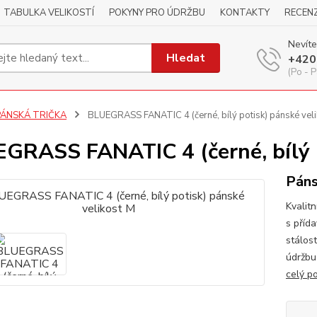
TABULKA VELIKOSTÍ
POKYNY PRO ÚDRŽBU
KONTAKTY
RECEN
Nevíte
Hledat
+420
(Po - P
PÁNSKÁ TRIČKA
BLUEGRASS FANATIC 4 (černé, bílý potisk) pánské vel
GRASS FANATIC 4 (černé, bílý p
Páns
Kvalitn
s příd
stálos
údržbu
celý p