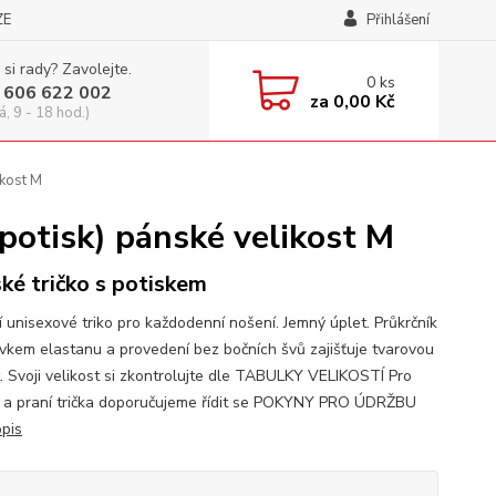
ZE
Přihlášení
 si rady? Zavolejte.
0
ks
 606 622 002
za
0,00 Kč
á, 9 - 18 hod.)
ikost M
otisk) pánské velikost M
ké tričko s potiskem
í unisexové triko pro každodenní nošení. Jemný úplet. Průkrčník
avkem elastanu a provedení bez bočních švů zajišťuje tvarovou
t. Svoji velikost si zkontrolujte dle TABULKY VELIKOSTÍ Pro
 a praní trička doporučujeme řídit se POKYNY PRO ÚDRŽBU
opis