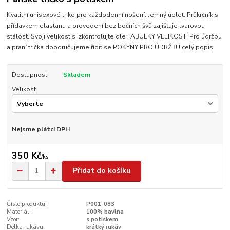
Kvalitní unisexové triko pro každodenní nošení. Jemný úplet. Průkrčník s
přídavkem elastanu a provedení bez bočních švů zajišťuje tvarovou
stálost. Svoji velikost si zkontrolujte dle TABULKY VELIKOSTÍ Pro údržbu
a praní trička doporučujeme řídit se POKYNY PRO ÚDRŽBU
celý popis
Dostupnost
Skladem
Velikost
Nejsme plátci DPH
350 Kč
/
ks
Přidat do košíku
Číslo produktu:
P001-083
Materiál:
100% bavlna
Vzor:
s potiskem
Délka rukávu:
krátký rukáv