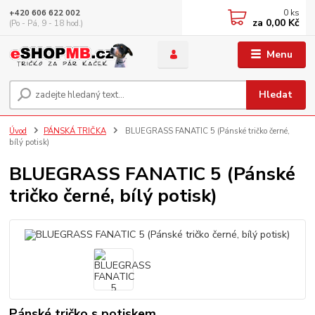
0
ks
+420 606 622 002
za
0,00 Kč
(Po - Pá, 9 - 18 hod.)
Menu
Hledat
Úvod
PÁNSKÁ TRIČKA
BLUEGRASS FANATIC 5 (Pánské tričko černé,
bílý potisk)
BLUEGRASS FANATIC 5 (Pánské
tričko černé, bílý potisk)
Pánské tričko s potiskem