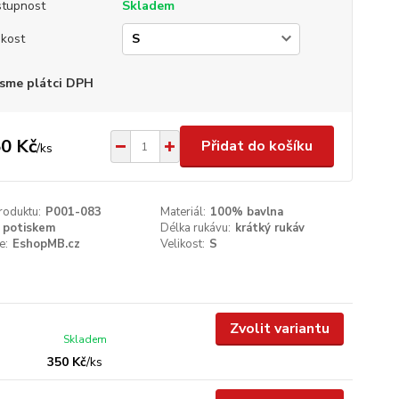
tupnost
Skladem
ikost
sme plátci DPH
0 Kč
Přidat do košíku
/
ks
roduktu:
P001-083
Materiál:
100% bavlna
 potiskem
Délka rukávu:
krátký rukáv
e:
EshopMB.cz
Velikost:
S
Zvolit variantu
Skladem
350 Kč
/
ks