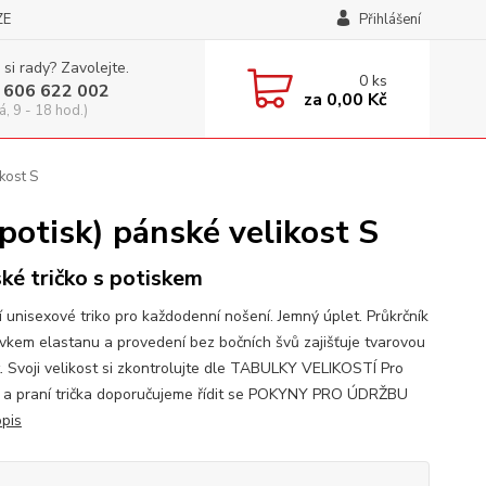
ZE
Přihlášení
 si rady? Zavolejte.
0
ks
 606 622 002
za
0,00 Kč
á, 9 - 18 hod.)
kost S
otisk) pánské velikost S
ké tričko s potiskem
í unisexové triko pro každodenní nošení. Jemný úplet. Průkrčník
avkem elastanu a provedení bez bočních švů zajišťuje tvarovou
t. Svoji velikost si zkontrolujte dle TABULKY VELIKOSTÍ Pro
 a praní trička doporučujeme řídit se POKYNY PRO ÚDRŽBU
opis