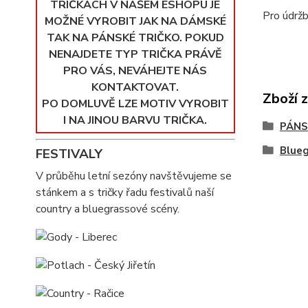
TRIČKÁCH V NAŠEM ESHOPU JE
Pro údržb
MOŽNÉ VYROBIT JAK NA DÁMSKÉ
TAK NA PÁNSKÉ TRIČKO. POKUD
NENAJDETE TYP TRIČKA PRÁVĚ
PRO VÁS, NEVÁHEJTE NÁS
KONTAKTOVAT.
Zboží 
PO DOMLUVĚ LZE MOTIV VYROBIT
I NA JINOU BARVU TRIČKA.
PÁNS
Blue
FESTIVALY
V průběhu letní sezóny navštěvujeme se
stánkem a s tričky řadu festivalů naší
country a bluegrassové scény.