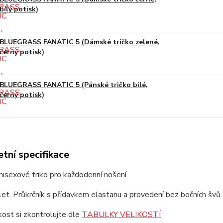
bílý potisk)
BLUEGRASS FANATIC 5 (Dámské tričko zelené,
černý potisk)
BLUEGRASS FANATIC 5 (Pánské tričko bílé,
černý potisk)
tní specifikace
unisexové triko pro každodenní nošení.
et. Průkrčník s přídavkem elastanu a provedení bez bočních švů z
ikost si zkontrolujte dle
TABULKY VELIKOSTÍ