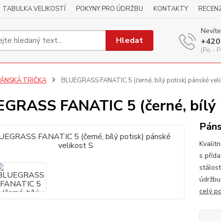
TABULKA VELIKOSTÍ
POKYNY PRO ÚDRŽBU
KONTAKTY
RECEN
Nevíte
Hledat
+420
(Po - P
PÁNSKÁ TRIČKA
BLUEGRASS FANATIC 5 (černé, bílý potisk) pánské veli
GRASS FANATIC 5 (černé, bílý p
Páns
Kvalitn
s příd
stálos
údržbu
celý p