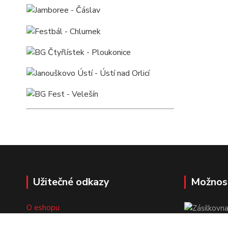
Užitečné odkazy
Možnos
O eshopu
Doprava a platba