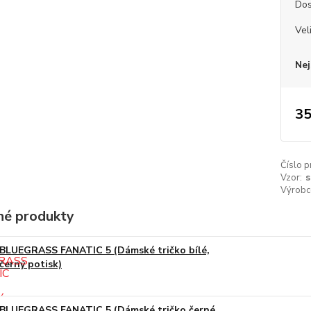
Dos
Vel
Nej
35
Číslo p
Vzor:
s
Výrobc
é produkty
BLUEGRASS FANATIC 5 (Dámské tričko bílé,
černý potisk)
BLUEGRASS FANATIC 5 (Dámské tričko černé,