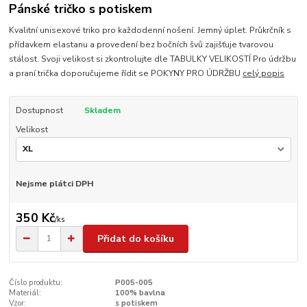
Pánské tričko s potiskem
Kvalitní unisexové triko pro každodenní nošení. Jemný úplet. Průkrčník s
přídavkem elastanu a provedení bez bočních švů zajišťuje tvarovou
stálost. Svoji velikost si zkontrolujte dle TABULKY VELIKOSTÍ Pro údržbu
a praní trička doporučujeme řídit se POKYNY PRO ÚDRŽBU
celý popis
Dostupnost
Skladem
Velikost
Nejsme plátci DPH
350 Kč
/
ks
Přidat do košíku
Číslo produktu:
P005-005
Materiál:
100% bavlna
Vzor:
s potiskem