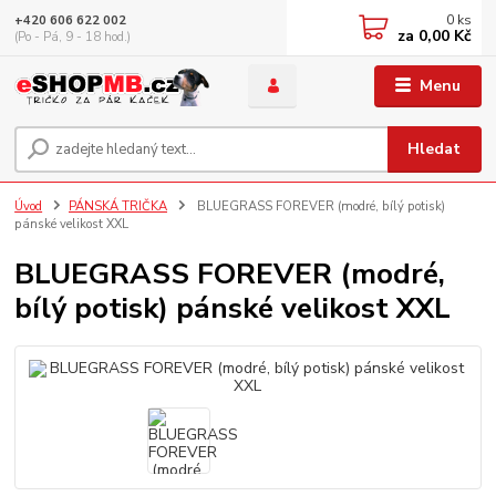
0
ks
+420 606 622 002
za
0,00 Kč
(Po - Pá, 9 - 18 hod.)
Menu
Hledat
Úvod
PÁNSKÁ TRIČKA
BLUEGRASS FOREVER (modré, bílý potisk)
pánské velikost XXL
BLUEGRASS FOREVER (modré,
bílý potisk) pánské velikost XXL