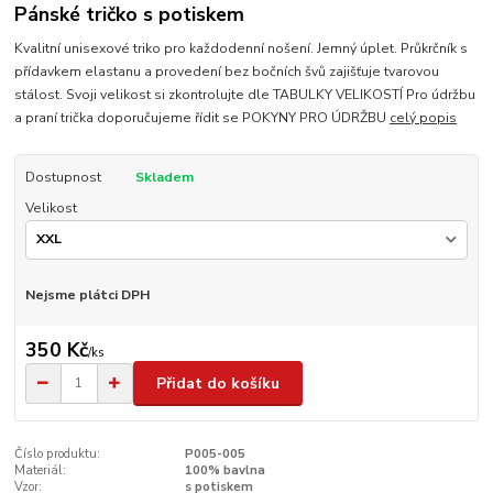
Pánské tričko s potiskem
Kvalitní unisexové triko pro každodenní nošení. Jemný úplet. Průkrčník s
přídavkem elastanu a provedení bez bočních švů zajišťuje tvarovou
stálost. Svoji velikost si zkontrolujte dle TABULKY VELIKOSTÍ Pro údržbu
a praní trička doporučujeme řídit se POKYNY PRO ÚDRŽBU
celý popis
Dostupnost
Skladem
Velikost
Nejsme plátci DPH
350 Kč
/
ks
Přidat do košíku
Číslo produktu:
P005-005
Materiál:
100% bavlna
Vzor:
s potiskem