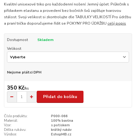
Kvalitní unisexové triko pro každodenní nošení. Jemný úplet. Průkrčník s
přídavkem elastanu a provedení bez bočních švů zajišťuje tvarovou
stálost. Svoji velikost si zkontrolujte dle TABULKY VELIKOSTÍ Pro údržbu
a praní trička doporučujeme řídit se POKYNY PRO ÚDRŽBU
celý popis
Dostupnost
Skladem
Velikost
Nejsme plátci DPH
350 Kč
/
ks
Přidat do košíku
Číslo produktu:
P000-066
Materiál:
100% bavlna
Vzor:
s potiskem
Délka rukávu:
krátký rukáv
Výrobce:
EshopMB.cz