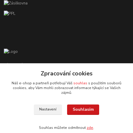
Zákaznická podpora EshopMB.cz
+420 606 622 002
Zpracování cookies
(Po - Pá, 9 - 18 hod.)
Náš e-shop a partneři potřebují Váš
souhlas
s použitím souborů
cookies, aby Vám mohli zobrazovat informace týkající se Vašich
eshopmb@seznam.cz
zájmů.
Souhlasím
Nastavení
Souhlas můžete odmítnout
zde
.
© Copyright 2024 Martha Black