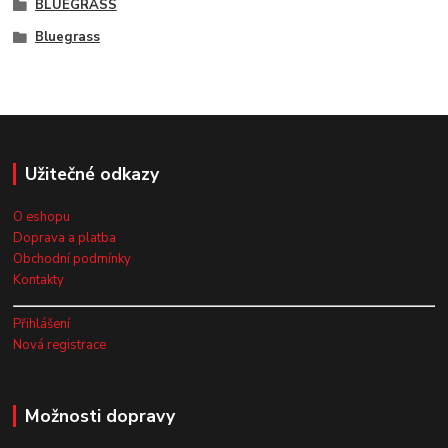
BLUEGRASS
Bluegrass
Užitečné odkazy
O eshopu
Doprava a platba
Obchodní podmínky
Kontakty
Přihlášení
Nová registrace
Možnosti dopravy