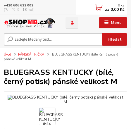
0
ks
+420 606 622 002
za
0,00 Kč
(Po - Pá, 9 - 18 hod.)
Menu
Hledat
Úvod
PÁNSKÁ TRIČKA
BLUEGRASS KENTUCKY (bílé, černý potisk)
pánské velikost M
BLUEGRASS KENTUCKY (bílé,
černý potisk) pánské velikost M