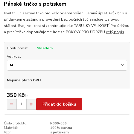
Pánské tričko s potiskem
Kvalitní unisexové triko pro každodenní nošení. Jemný úplet. Průkrčník s
přídavkem elastanu a provedení bez bočních švů zajišťuje tvarovou
stálost. Svoji velikost si zkontrolujte dle TABULKY VELIKOSTÍ Pro údržbu
a praní trička doporučujeme řídit se POKYNY PRO ÚDRŽBU
celý popis
Dostupnost
Skladem
Velikost
Nejsme plátci DPH
350 Kč
/
ks
Přidat do košíku
Číslo produktu:
P000-066
Materiál:
100% bavlna
Vzor:
s potiskem