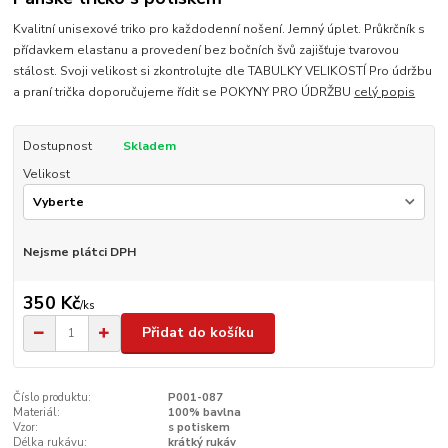
Kvalitní unisexové triko pro každodenní nošení. Jemný úplet. Průkrčník s
přídavkem elastanu a provedení bez bočních švů zajišťuje tvarovou
stálost. Svoji velikost si zkontrolujte dle TABULKY VELIKOSTÍ Pro údržbu
a praní trička doporučujeme řídit se POKYNY PRO ÚDRŽBU
celý popis
Dostupnost
Skladem
Velikost
Nejsme plátci DPH
350 Kč
/
ks
Přidat do košíku
Číslo produktu:
P001-087
Materiál:
100% bavlna
Vzor:
s potiskem
Délka rukávu:
krátký rukáv