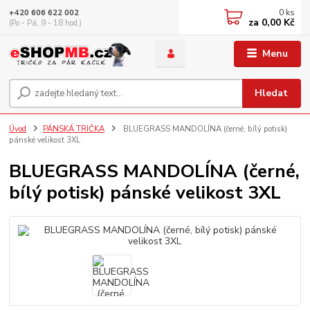
0
ks
+420 606 622 002
za
0,00 Kč
(Po - Pá, 9 - 18 hod.)
Menu
Hledat
Úvod
PÁNSKÁ TRIČKA
BLUEGRASS MANDOLÍNA (černé, bílý potisk)
pánské velikost 3XL
BLUEGRASS MANDOLÍNA (černé,
bílý potisk) pánské velikost 3XL