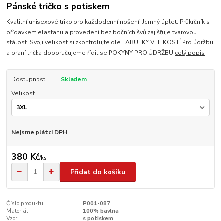
Pánské tričko s potiskem
Kvalitní unisexové triko pro každodenní nošení. Jemný úplet. Průkrčník s
přídavkem elastanu a provedení bez bočních švů zajišťuje tvarovou
stálost. Svoji velikost si zkontrolujte dle TABULKY VELIKOSTÍ Pro údržbu
a praní trička doporučujeme řídit se POKYNY PRO ÚDRŽBU
celý popis
Dostupnost
Skladem
Velikost
Nejsme plátci DPH
380 Kč
/
ks
Přidat do košíku
Číslo produktu:
P001-087
Materiál:
100% bavlna
Vzor:
s potiskem