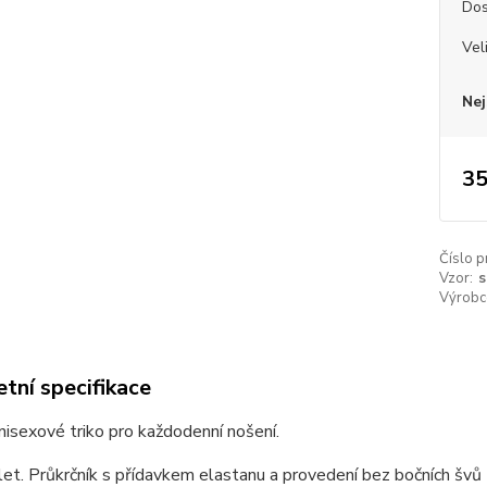
Dos
Vel
Nej
35
Číslo p
Vzor:
s
Výrobc
tní specifikace
unisexové triko pro každodenní nošení.
et. Průkrčník s přídavkem elastanu a provedení bez bočních švů z