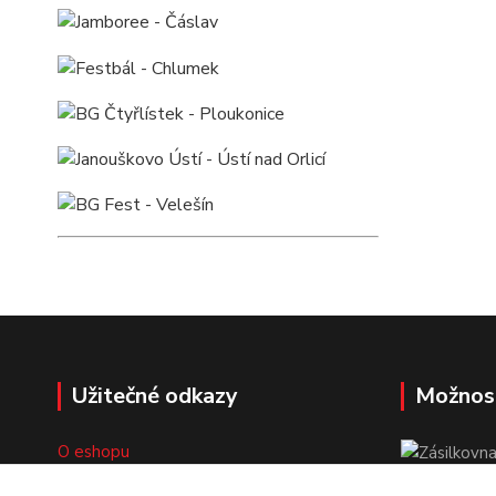
Užitečné odkazy
Možnos
O eshopu
Doprava a platba