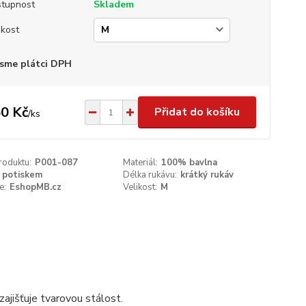
tupnost
Skladem
ikost
sme plátci DPH
0 Kč
Přidat do košíku
/
ks
roduktu:
P001-087
Materiál:
100% bavlna
 potiskem
Délka rukávu:
krátký rukáv
e:
EshopMB.cz
Velikost:
M
ajišťuje tvarovou stálost.