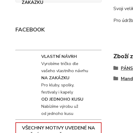
Svoji vel
Pro údržb
FACEBOOK
Zboží 
VLASTNÍ NÁVRH
Vyrobíme tričko dle
PÁNS
vašeho vlastního návrhu
NA ZAKÁZKU
Mand
Pro kluby, spolky,
festivaly i kapely
OD JEDNOHO KUSU
Nabízíme výrobu už
od jednoho kusu
VŠECHNY MOTIVY UVEDENÉ NA