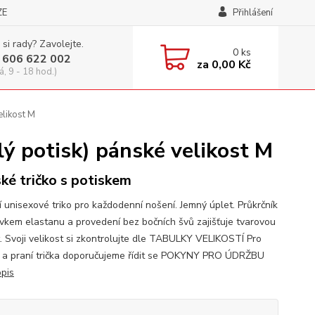
ZE
Přihlášení
 si rady? Zavolejte.
0
ks
 606 622 002
za
0,00 Kč
á, 9 - 18 hod.)
likost M
potisk) pánské velikost M
ké tričko s potiskem
í unisexové triko pro každodenní nošení. Jemný úplet. Průkrčník
avkem elastanu a provedení bez bočních švů zajišťuje tvarovou
t. Svoji velikost si zkontrolujte dle TABULKY VELIKOSTÍ Pro
 a praní trička doporučujeme řídit se POKYNY PRO ÚDRŽBU
opis