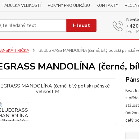
TABULKA VELIKOSTÍ
POKYNY PRO ÚDRŽBU
KONTAKTY
RECEN
Nevíte
Hledat
+420
(Po - P
PÁNSKÁ TRIČKA
BLUEGRASS MANDOLÍNA (černé, bílý potisk) pánské ve
GRASS MANDOLÍNA (černé, bílý 
Páns
Kvalitn
s příd
stálos
údržbu
celý p