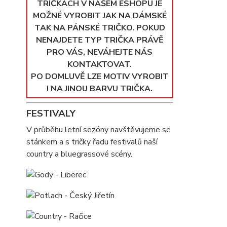
TRIČKÁCH V NAŠEM ESHOPU JE
MOŽNÉ VYROBIT JAK NA DÁMSKÉ
TAK NA PÁNSKÉ TRIČKO. POKUD
NENAJDETE TYP TRIČKA PRÁVĚ
PRO VÁS, NEVÁHEJTE NÁS
KONTAKTOVAT.
PO DOMLUVĚ LZE MOTIV VYROBIT
I NA JINOU BARVU TRIČKA.
FESTIVALY
V průběhu letní sezóny navštěvujeme se
stánkem a s tričky řadu festivalů naší
country a bluegrassové scény.