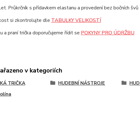
et. Průkrčník s přídavkem elastanu a provedení bez bočních švů z
ikost si zkontrolujte dle
TABULKY VELIKOSTÍ
u a praní trička doporučujeme řídit se
POKYNY PRO ÚDRŽBU
zařazeno v kategoriích
KÁ TRIČKA
HUDEBNÍ NÁSTROJE
HUD
olína