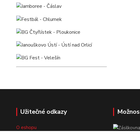
Užitečné odkazy
Možnos
O eshopu
Doprava a platba