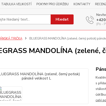
TABULKA VELIKOSTÍ
POKYNY PRO ÚDRŽBU
KONTAKTY
RECEN
Nevíte
Hledat
+420
(Po - P
PÁNSKÁ TRIČKA
BLUEGRASS MANDOLÍNA (zelené, černý potisk) pánské 
GRASS MANDOLÍNA (zelené, čer
Páns
Kvalitn
s příd
stálos
údržbu
celý p