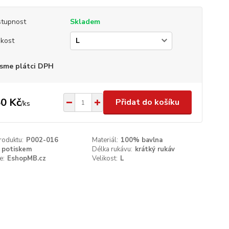
tupnost
Skladem
ikost
sme plátci DPH
0 Kč
Přidat do košíku
/
ks
roduktu:
P002-016
Materiál:
100% bavlna
 potiskem
Délka rukávu:
krátký rukáv
e:
EshopMB.cz
Velikost:
L