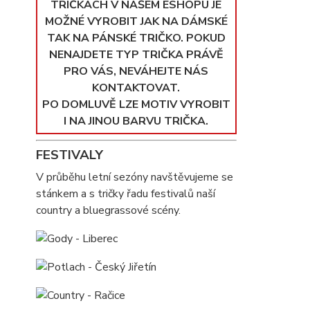
TRIČKÁCH V NAŠEM ESHOPU JE
MOŽNÉ VYROBIT JAK NA DÁMSKÉ
TAK NA PÁNSKÉ TRIČKO. POKUD
NENAJDETE TYP TRIČKA PRÁVĚ
PRO VÁS, NEVÁHEJTE NÁS
KONTAKTOVAT.
PO DOMLUVĚ LZE MOTIV VYROBIT
I NA JINOU BARVU TRIČKA.
FESTIVALY
V průběhu letní sezóny navštěvujeme se
stánkem a s tričky řadu festivalů naší
country a bluegrassové scény.