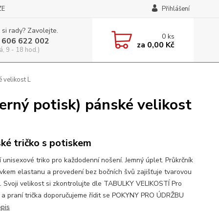
ZE
Přihlášení
 si rady? Zavolejte.
0
ks
 606 622 002
za
0,00 Kč
á, 9 - 18 hod.)
velikost L
ný potisk) pánské velikost
ké tričko s potiskem
í unisexové triko pro každodenní nošení. Jemný úplet. Průkrčník
avkem elastanu a provedení bez bočních švů zajišťuje tvarovou
t. Svoji velikost si zkontrolujte dle TABULKY VELIKOSTÍ Pro
 a praní trička doporučujeme řídit se POKYNY PRO ÚDRŽBU
opis