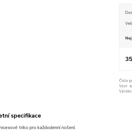
Dos
Vel
Nej
35
Číslo p
Vzor:
s
Výrobc
tní specifikace
unisexové triko pro každodenní nošení.