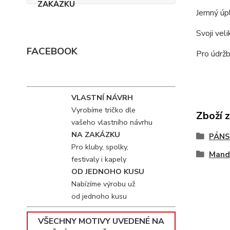
Jemný úpl
Svoji vel
FACEBOOK
Pro údržb
VLASTNÍ NÁVRH
Vyrobíme tričko dle
Zboží 
vašeho vlastního návrhu
NA ZAKÁZKU
PÁNS
Pro kluby, spolky,
Mand
festivaly i kapely
OD JEDNOHO KUSU
Nabízíme výrobu už
od jednoho kusu
VŠECHNY MOTIVY UVEDENÉ NA