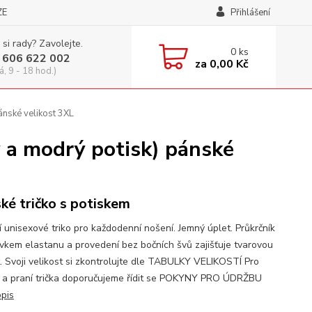
ZE
Přihlášení
 si rady? Zavolejte.
0
ks
 606 622 002
za
0,00 Kč
á, 9 - 18 hod.)
nské velikost 3XL
a modrý potisk) pánské
ké tričko s potiskem
í unisexové triko pro každodenní nošení. Jemný úplet. Průkrčník
avkem elastanu a provedení bez bočních švů zajišťuje tvarovou
t. Svoji velikost si zkontrolujte dle TABULKY VELIKOSTÍ Pro
 a praní trička doporučujeme řídit se POKYNY PRO ÚDRŽBU
opis