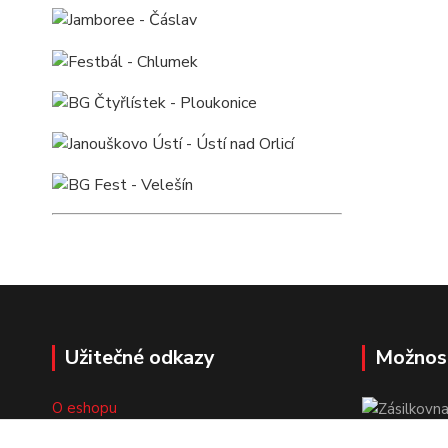
Užitečné odkazy
Možnos
O eshopu
Doprava a platba