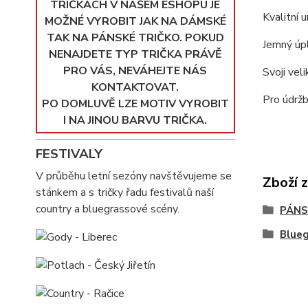
TRIČKÁCH V NAŠEM ESHOPU JE
Kvalitní 
MOŽNÉ VYROBIT JAK NA DÁMSKÉ
TAK NA PÁNSKÉ TRIČKO. POKUD
Jemný úpl
NENAJDETE TYP TRIČKA PRÁVĚ
PRO VÁS, NEVÁHEJTE NÁS
Svoji vel
KONTAKTOVAT.
Pro údržb
PO DOMLUVĚ LZE MOTIV VYROBIT
I NA JINOU BARVU TRIČKA.
FESTIVALY
V průběhu letní sezóny navštěvujeme se
Zboží 
stánkem a s tričky řadu festivalů naší
country a bluegrassové scény.
PÁNS
Blue