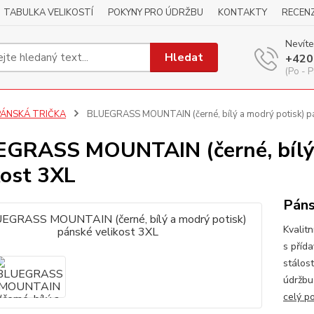
TABULKA VELIKOSTÍ
POKYNY PRO ÚDRŽBU
KONTAKTY
RECEN
Nevíte
Hledat
+420
(Po - P
PÁNSKÁ TRIČKA
BLUEGRASS MOUNTAIN (černé, bílý a modrý potisk) pá
GRASS MOUNTAIN (černé, bílý 
kost 3XL
Páns
Kvalitn
s příd
stálos
údržbu
celý p