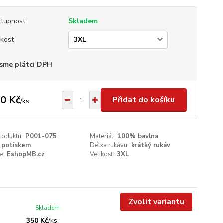
tupnost
Skladem
ikost
sme plátci DPH
0 Kč
Přidat do košíku
/
ks
roduktu:
P001-075
Materiál:
100% bavlna
 potiskem
Délka rukávu:
krátký rukáv
e:
EshopMB.cz
Velikost:
3XL
Zvolit variantu
Skladem
350 Kč
/
ks