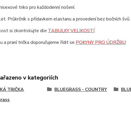
unisexové triko pro každodenní nošení.
et. Průkrčník s přídavkem elastanu a provedení bez bočních švů z
ikost si zkontrolujte dle
TABULKY VELIKOSTÍ
u a praní trička doporučujeme řídit se
POKYNY PRO ÚDRŽBU
zařazeno v kategoriích
KÁ TRIČKA
BLUEGRASS - COUNTRY
BLU
grass