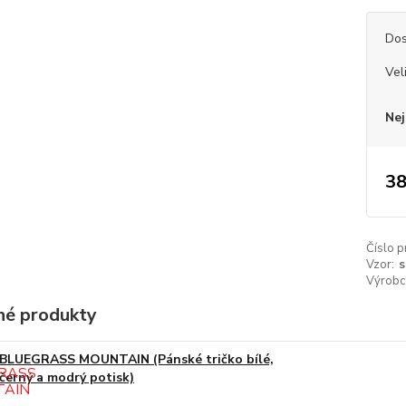
Dos
Vel
Nej
38
Číslo p
Vzor:
s
Výrobc
é produkty
BLUEGRASS MOUNTAIN (Pánské tričko bílé,
černý a modrý potisk)