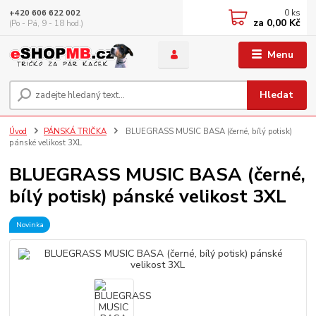
0
ks
+420 606 622 002
za
0,00 Kč
(Po - Pá, 9 - 18 hod.)
Menu
Hledat
Úvod
PÁNSKÁ TRIČKA
BLUEGRASS MUSIC BASA (černé, bílý potisk)
pánské velikost 3XL
BLUEGRASS MUSIC BASA (černé,
bílý potisk) pánské velikost 3XL
Novinka