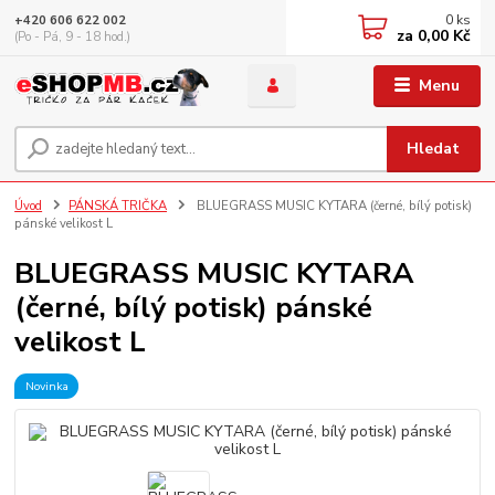
0
ks
+420 606 622 002
za
0,00 Kč
(Po - Pá, 9 - 18 hod.)
Menu
Hledat
Úvod
PÁNSKÁ TRIČKA
BLUEGRASS MUSIC KYTARA (černé, bílý potisk)
pánské velikost L
BLUEGRASS MUSIC KYTARA
(černé, bílý potisk) pánské
velikost L
Novinka