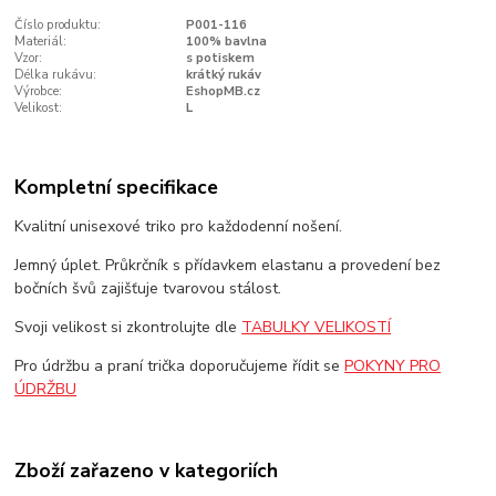
Číslo produktu:
P001-116
Materiál:
100% bavlna
Vzor:
s potiskem
Délka rukávu:
krátký rukáv
Výrobce:
EshopMB.cz
Velikost:
L
Kompletní specifikace
Kvalitní unisexové triko pro každodenní nošení.
Jemný úplet. Průkrčník s přídavkem elastanu a provedení bez
bočních švů zajišťuje tvarovou stálost.
Svoji velikost si zkontrolujte dle
TABULKY VELIKOSTÍ
Pro údržbu a praní trička doporučujeme řídit se
POKYNY PRO
ÚDRŽBU
Zboží zařazeno v kategoriích