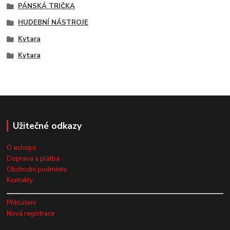
PÁNSKÁ TRIČKA
HUDEBNÍ NÁSTROJE
Kytara
Kytara
Užitečné odkazy
O eshopu
Doprava a platba
Obchodní podmínky
Kontakty
Přihlášení
Nová registrace