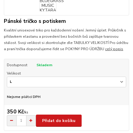
Pánské tričko s potiskem
Kvalitní unisexové triko pro každodenní nošení. Jemný úplet. Průkrčník s
přídavkem elastanu a provedení bez bočních švů zajišťuje tvarovou
stálost. Svoji velikost si zkontrolujte dle TABULKY VELIKOSTÍ Pro údržbu
a praní trička doporučujeme řídit se POKYNY PRO ÚDRŽBU
celý popis
Dostupnost
Skladem
Velikost
Nejsme plátci DPH
350 Kč
/
ks
Přidat do košíku