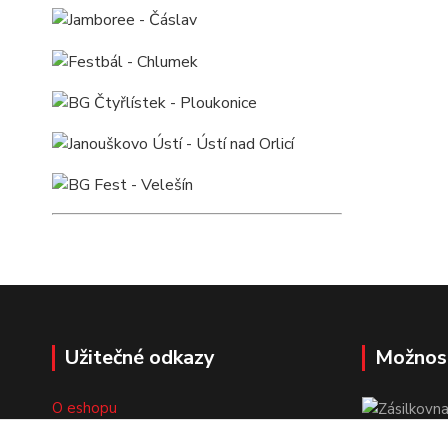
Užitečné odkazy
Možnos
O eshopu
Doprava a platba