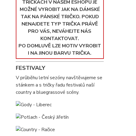
TRIČKÁCH V NAŠEM ESHOPU JE
MOŽNÉ VYROBIT JAK NA DÁMSKÉ
TAK NA PÁNSKÉ TRIČKO. POKUD
NENAJDETE TYP TRIČKA PRÁVĚ
PRO VÁS, NEVÁHEJTE NÁS
KONTAKTOVAT.
PO DOMLUVĚ LZE MOTIV VYROBIT
I NA JINOU BARVU TRIČKA.
FESTIVALY
V průběhu letní sezóny navštěvujeme se
stánkem a s tričky řadu festivalů naší
country a bluegrassové scény.