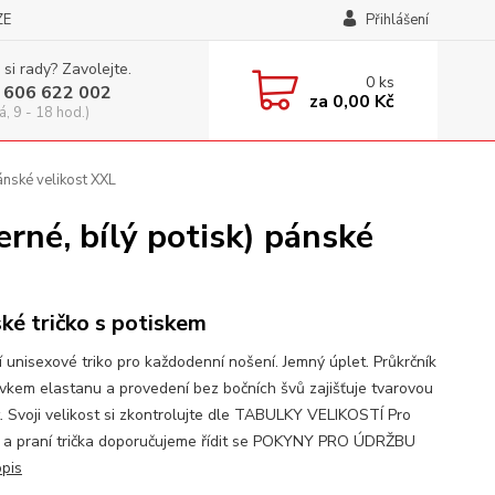
ZE
Přihlášení
 si rady? Zavolejte.
0
ks
 606 622 002
za
0,00 Kč
á, 9 - 18 hod.)
nské velikost XXL
é, bílý potisk) pánské
ké tričko s potiskem
í unisexové triko pro každodenní nošení. Jemný úplet. Průkrčník
avkem elastanu a provedení bez bočních švů zajišťuje tvarovou
t. Svoji velikost si zkontrolujte dle TABULKY VELIKOSTÍ Pro
 a praní trička doporučujeme řídit se POKYNY PRO ÚDRŽBU
opis