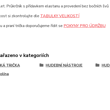
et. Průkrčník s přídavkem elastanu a provedení bez bočních švů z
ikost si zkontrolujte dle
TABULKY VELIKOSTÍ
u a praní trička doporučujeme řídit se
POKYNY PRO ÚDRŽBU
zařazeno v kategoriích
KÁ TRIČKA
HUDEBNÍ NÁSTROJE
HUD
olína