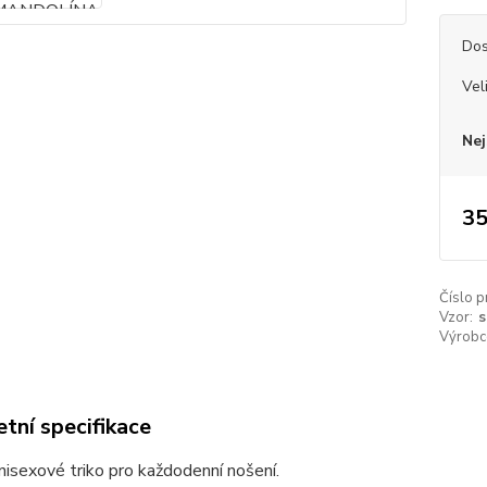
Dos
Vel
Nej
35
Číslo p
Vzor:
s
Výrobc
tní specifikace
unisexové triko pro každodenní nošení.