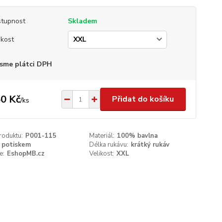
tupnost
Skladem
ikost
sme plátci DPH
0 Kč
Přidat do košíku
/
ks
roduktu:
P001-115
Materiál:
100% bavlna
 potiskem
Délka rukávu:
krátký rukáv
e:
EshopMB.cz
Velikost:
XXL