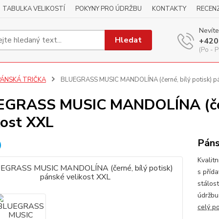
TABULKA VELIKOSTÍ
POKYNY PRO ÚDRŽBU
KONTAKTY
RECEN
Nevíte
Hledat
+420
(Po - P
PÁNSKÁ TRIČKA
BLUEGRASS MUSIC MANDOLÍNA (černé, bílý potisk) pá
GRASS MUSIC MANDOLÍNA (čern
kost XXL
Páns
Kvalitn
s příd
stálos
údržbu
celý p