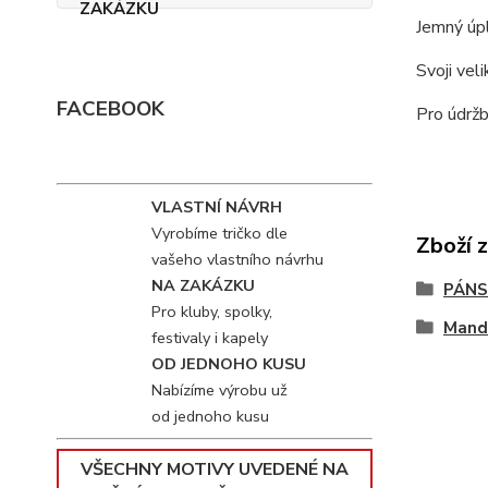
Jemný úpl
Svoji vel
FACEBOOK
Pro údržb
VLASTNÍ NÁVRH
Vyrobíme tričko dle
Zboží 
vašeho vlastního návrhu
NA ZAKÁZKU
PÁNS
Pro kluby, spolky,
Mand
festivaly i kapely
OD JEDNOHO KUSU
Nabízíme výrobu už
od jednoho kusu
VŠECHNY MOTIVY UVEDENÉ NA