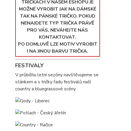
TRIČKÁCH V NAŠEM ESHOPU JE
MOŽNÉ VYROBIT JAK NA DÁMSKÉ
TAK NA PÁNSKÉ TRIČKO. POKUD
NENAJDETE TYP TRIČKA PRÁVĚ
PRO VÁS, NEVÁHEJTE NÁS
KONTAKTOVAT.
PO DOMLUVĚ LZE MOTIV VYROBIT
I NA JINOU BARVU TRIČKA.
FESTIVALY
V průběhu letní sezóny navštěvujeme se
stánkem a s tričky řadu festivalů naší
country a bluegrassové scény.