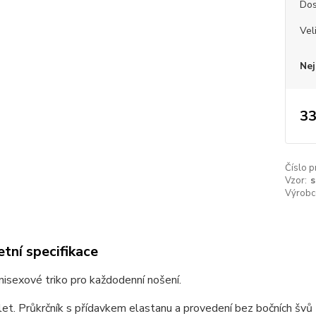
Dos
Vel
Nej
33
Číslo p
Vzor:
s
Výrobc
tní specifikace
unisexové triko pro každodenní nošení.
et. Průkrčník s přídavkem elastanu a provedení bez bočních švů z