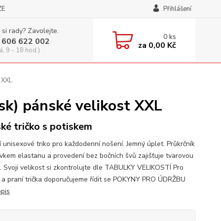
ZE
Přihlášení
 si rady? Zavolejte.
0
ks
 606 622 002
za
0,00 Kč
á, 9 - 18 hod.)
 XXL
k) pánské velikost XXL
ké tričko s potiskem
í unisexové triko pro každodenní nošení. Jemný úplet. Průkrčník
avkem elastanu a provedení bez bočních švů zajišťuje tvarovou
t. Svoji velikost si zkontrolujte dle TABULKY VELIKOSTÍ Pro
 a praní trička doporučujeme řídit se POKYNY PRO ÚDRŽBU
opis