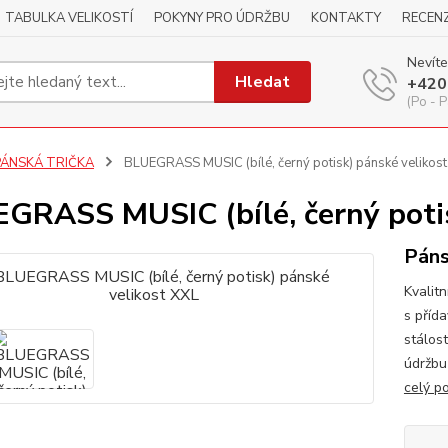
TABULKA VELIKOSTÍ
POKYNY PRO ÚDRŽBU
KONTAKTY
RECEN
Nevíte
Hledat
+420
(Po - P
PÁNSKÁ TRIČKA
BLUEGRASS MUSIC (bílé, černý potisk) pánské velikost
GRASS MUSIC (bílé, černý potis
Páns
Kvalitn
s příd
stálos
údržbu
celý p