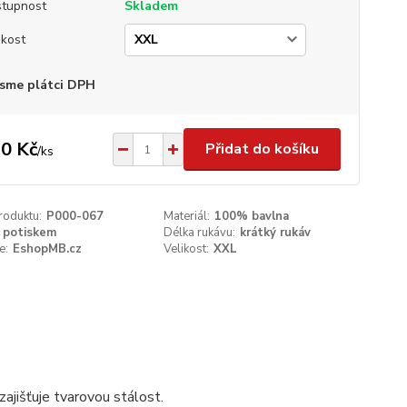
tupnost
Skladem
ikost
sme plátci DPH
0 Kč
Přidat do košíku
/
ks
roduktu:
P000-067
Materiál:
100% bavlna
 potiskem
Délka rukávu:
krátký rukáv
e:
EshopMB.cz
Velikost:
XXL
ajišťuje tvarovou stálost.