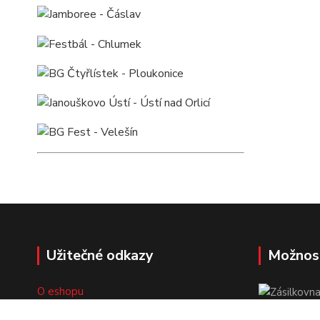
Užitečné odkazy
Možnos
O eshopu
Doprava a platba