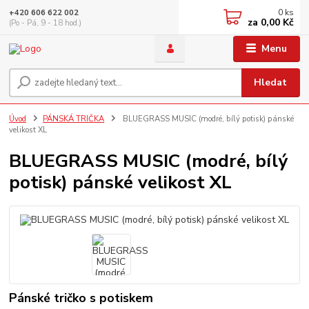
0
ks
+420 606 622 002
za
0,00 Kč
(Po - Pá, 9 - 18 hod.)
Menu
Hledat
Úvod
PÁNSKÁ TRIČKA
BLUEGRASS MUSIC (modré, bílý potisk) pánské
velikost XL
BLUEGRASS MUSIC (modré, bílý
potisk) pánské velikost XL
Pánské tričko s potiskem