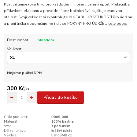
Kvalitní unisexové triko pro každodenní nošení. Jemný úplet. Průkrčník s
přídavkem elastanu a provedení bez bočních švů zajišťuje tvarovou
stálost. Svoji velikost si zkontrolujte dle TABULKY VELIKOSTÍ Pro údržbu
a praní trička doporučujeme řídit se POKYNY PRO ÚDRŽBU
celý popis
Dostupnost
Skladem
Velikost
Nejsme plátci DPH
300 Kč
/
ks
Přidat do košíku
Číslo produktu:
P005-006
Materiál:
100% bavlna
Vzor:
s potiskem
Délka rukávu:
krátký rukáv
Výrobce:
EshopMB.cz