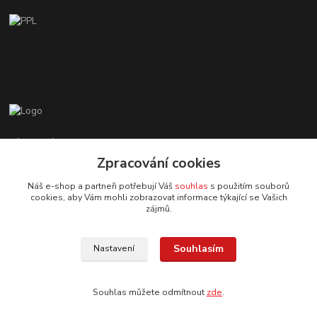
Zákaznická podpora EshopMB.cz
+420 606 622 002
Zpracování cookies
(Po - Pá, 9 - 18 hod.)
Náš e-shop a partneři potřebují Váš
souhlas
s použitím souborů
cookies, aby Vám mohli zobrazovat informace týkající se Vašich
eshopmb@seznam.cz
zájmů.
Souhlasím
Nastavení
Souhlas můžete odmítnout
zde
.
© Copyright 2024 Martha Black
Vytvořeno na
Eshop-rychle.cz