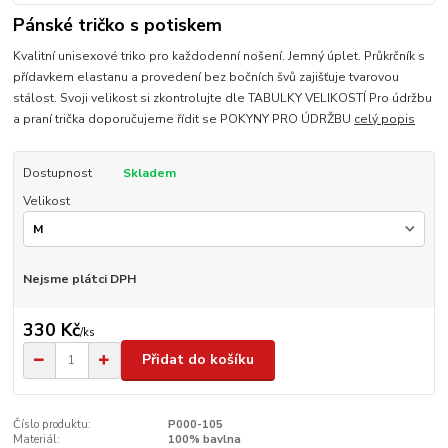
Pánské tričko s potiskem
Kvalitní unisexové triko pro každodenní nošení. Jemný úplet. Průkrčník s
přídavkem elastanu a provedení bez bočních švů zajišťuje tvarovou
stálost. Svoji velikost si zkontrolujte dle TABULKY VELIKOSTÍ Pro údržbu
a praní trička doporučujeme řídit se POKYNY PRO ÚDRŽBU
celý popis
Dostupnost
Skladem
Velikost
Nejsme plátci DPH
330 Kč
/
ks
Přidat do košíku
Číslo produktu:
P000-105
Materiál:
100% bavlna