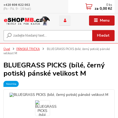
0
ks
+420 606 622 002
za
0,00 Kč
(Po - Pá, 9 - 18 hod.)
Menu
Hledat
Úvod
PÁNSKÁ TRIČKA
BLUEGRASS PICKS (bílé, černý potisk) pánské
velikost M
BLUEGRASS PICKS (bílé, černý
potisk) pánské velikost M
Novinka