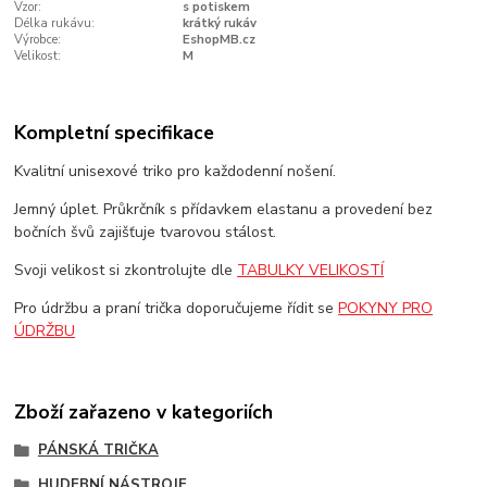
Vzor:
s potiskem
Délka rukávu:
krátký rukáv
Výrobce:
EshopMB.cz
Velikost:
M
Kompletní specifikace
Kvalitní unisexové triko pro každodenní nošení.
Jemný úplet. Průkrčník s přídavkem elastanu a provedení bez
bočních švů zajišťuje tvarovou stálost.
Svoji velikost si zkontrolujte dle
TABULKY VELIKOSTÍ
Pro údržbu a praní trička doporučujeme řídit se
POKYNY PRO
ÚDRŽBU
Zboží zařazeno v kategoriích
PÁNSKÁ TRIČKA
HUDEBNÍ NÁSTROJE