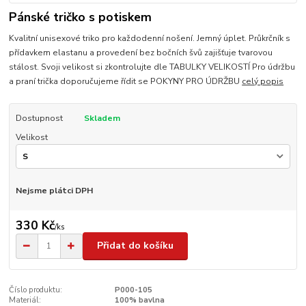
Pánské tričko s potiskem
Kvalitní unisexové triko pro každodenní nošení. Jemný úplet. Průkrčník s
přídavkem elastanu a provedení bez bočních švů zajišťuje tvarovou
stálost. Svoji velikost si zkontrolujte dle TABULKY VELIKOSTÍ Pro údržbu
a praní trička doporučujeme řídit se POKYNY PRO ÚDRŽBU
celý popis
Dostupnost
Skladem
Velikost
Nejsme plátci DPH
330 Kč
/
ks
Přidat do košíku
Číslo produktu:
P000-105
Materiál:
100% bavlna