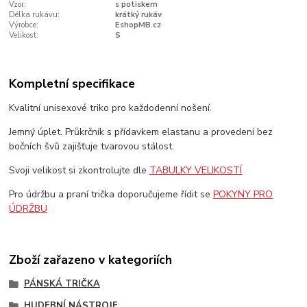
Vzor:
s potiskem
Délka rukávu:
krátký rukáv
Výrobce:
EshopMB.cz
Velikost:
S
Kompletní specifikace
Kvalitní unisexové triko pro každodenní nošení.
Jemný úplet. Průkrčník s přídavkem elastanu a provedení bez
bočních švů zajišťuje tvarovou stálost.
Svoji velikost si zkontrolujte dle
TABULKY VELIKOSTÍ
Pro údržbu a praní trička doporučujeme řídit se
POKYNY PRO
ÚDRŽBU
Zboží zařazeno v kategoriích
PÁNSKÁ TRIČKA
HUDEBNÍ NÁSTROJE