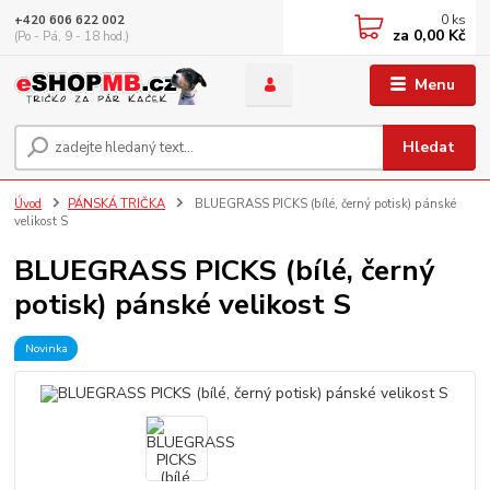
0
ks
+420 606 622 002
za
0,00 Kč
(Po - Pá, 9 - 18 hod.)
Menu
Hledat
Úvod
PÁNSKÁ TRIČKA
BLUEGRASS PICKS (bílé, černý potisk) pánské
velikost S
BLUEGRASS PICKS (bílé, černý
potisk) pánské velikost S
Novinka