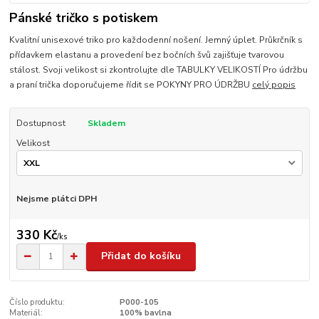
Pánské tričko s potiskem
Kvalitní unisexové triko pro každodenní nošení. Jemný úplet. Průkrčník s
přídavkem elastanu a provedení bez bočních švů zajišťuje tvarovou
stálost. Svoji velikost si zkontrolujte dle TABULKY VELIKOSTÍ Pro údržbu
a praní trička doporučujeme řídit se POKYNY PRO ÚDRŽBU
celý popis
Dostupnost
Skladem
Velikost
Nejsme plátci DPH
330 Kč
/
ks
Přidat do košíku
Číslo produktu:
P000-105
Materiál:
100% bavlna