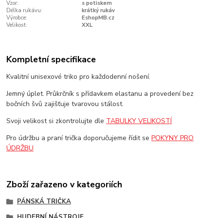
Vzor:
s potiskem
Délka rukávu:
krátký rukáv
Výrobce:
EshopMB.cz
Velikost:
XXL
Kompletní specifikace
Kvalitní unisexové triko pro každodenní nošení.
Jemný úplet. Průkrčník s přídavkem elastanu a provedení bez
bočních švů zajišťuje tvarovou stálost.
Svoji velikost si zkontrolujte dle
TABULKY VELIKOSTÍ
Pro údržbu a praní trička doporučujeme řídit se
POKYNY PRO
ÚDRŽBU
Zboží zařazeno v kategoriích
PÁNSKÁ TRIČKA
HUDEBNÍ NÁSTROJE