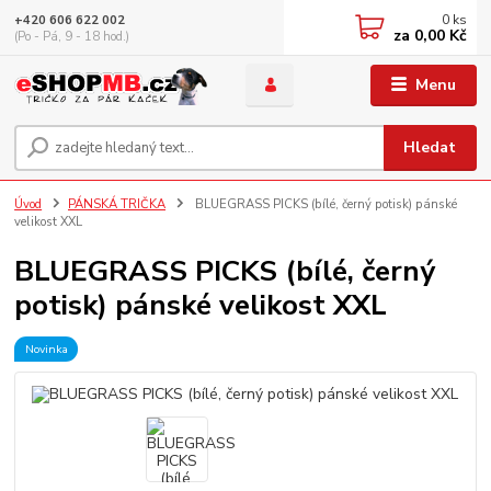
0
ks
+420 606 622 002
za
0,00 Kč
(Po - Pá, 9 - 18 hod.)
Menu
Hledat
Úvod
PÁNSKÁ TRIČKA
BLUEGRASS PICKS (bílé, černý potisk) pánské
velikost XXL
BLUEGRASS PICKS (bílé, černý
potisk) pánské velikost XXL
Novinka