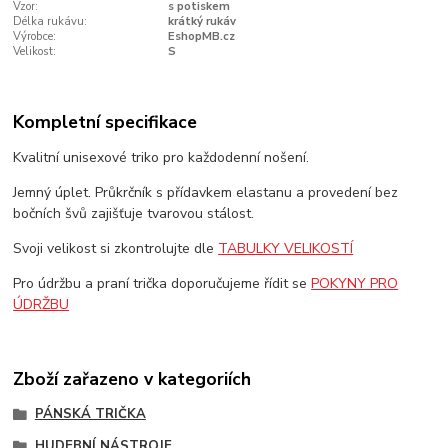
Vzor:
s potiskem
Délka rukávu:
krátký rukáv
Výrobce:
EshopMB.cz
Velikost:
S
Kompletní specifikace
Kvalitní unisexové triko pro každodenní nošení.
Jemný úplet. Průkrčník s přídavkem elastanu a provedení bez
bočních švů zajišťuje tvarovou stálost.
Svoji velikost si zkontrolujte dle
TABULKY VELIKOSTÍ
Pro údržbu a praní trička doporučujeme řídit se
POKYNY PRO
ÚDRŽBU
Zboží zařazeno v kategoriích
PÁNSKÁ TRIČKA
HUDEBNÍ NÁSTROJE