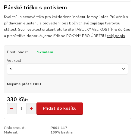
Pánské tričko s potiskem
Kvalitní unisexové triko pro každodenní nošení. Jemný úplet. Průkrčník s
přídavkem elastanu a provedení bez bočních švů zajišťuje tvarovou
stálost. Svoji velikost si zkontrolujte dle TABULKY VELIKOSTÍ Pro údržbu
a praní trička doporučujeme řídit se POKYNY PRO ÚDRŽBU
celý popis
Dostupnost
Skladem
Velikost
Nejsme plátci DPH
330 Kč
/
ks
Přidat do košíku
Číslo produktu:
P001-117
Materiál:
100% bavlna