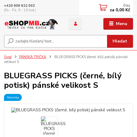
0
ks
+420 606 622 002
za
0,00 Kč
(Po - Pá, 9 - 18 hod.)
Menu
Hledat
Úvod
PÁNSKÁ TRIČKA
BLUEGRASS PICKS (černé, bílý potisk) pánské
velikost S
BLUEGRASS PICKS (černé, bílý
potisk) pánské velikost S
Novinka