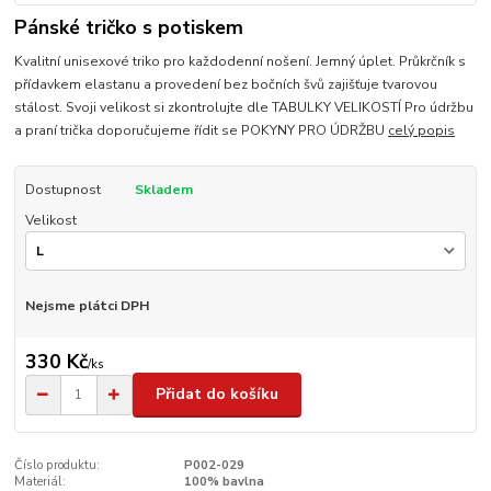
Pánské tričko s potiskem
Kvalitní unisexové triko pro každodenní nošení. Jemný úplet. Průkrčník s
přídavkem elastanu a provedení bez bočních švů zajišťuje tvarovou
stálost. Svoji velikost si zkontrolujte dle TABULKY VELIKOSTÍ Pro údržbu
a praní trička doporučujeme řídit se POKYNY PRO ÚDRŽBU
celý popis
Dostupnost
Skladem
Velikost
Nejsme plátci DPH
330 Kč
/
ks
Přidat do košíku
Číslo produktu:
P002-029
Materiál:
100% bavlna