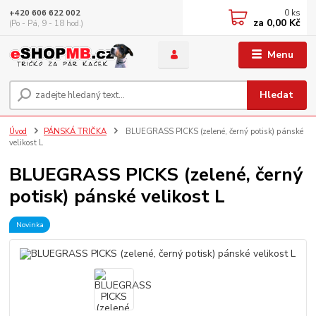
0
ks
+420 606 622 002
za
0,00 Kč
(Po - Pá, 9 - 18 hod.)
Menu
Hledat
Úvod
PÁNSKÁ TRIČKA
BLUEGRASS PICKS (zelené, černý potisk) pánské
velikost L
BLUEGRASS PICKS (zelené, černý
potisk) pánské velikost L
Novinka