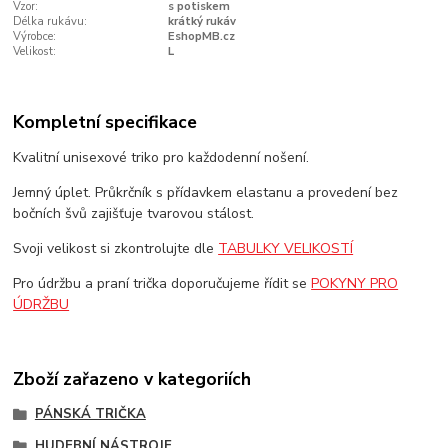
Vzor:
s potiskem
Délka rukávu:
krátký rukáv
Výrobce:
EshopMB.cz
Velikost:
L
Kompletní specifikace
Kvalitní unisexové triko pro každodenní nošení.
Jemný úplet. Průkrčník s přídavkem elastanu a provedení bez
bočních švů zajišťuje tvarovou stálost.
Svoji velikost si zkontrolujte dle
TABULKY VELIKOSTÍ
Pro údržbu a praní trička doporučujeme řídit se
POKYNY PRO
ÚDRŽBU
Zboží zařazeno v kategoriích
PÁNSKÁ TRIČKA
HUDEBNÍ NÁSTROJE